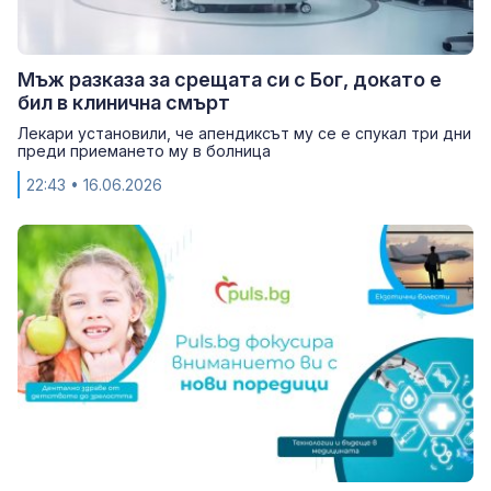
Мъж разказа за срещата си с Бог, докато е
бил в клинична смърт
Лекари установили, че апендиксът му се е спукал три дни
преди приемането му в болница
22:43
• 16.06.2026