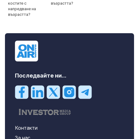
възрастта?
Последвайте ни...
Контакти
За нас