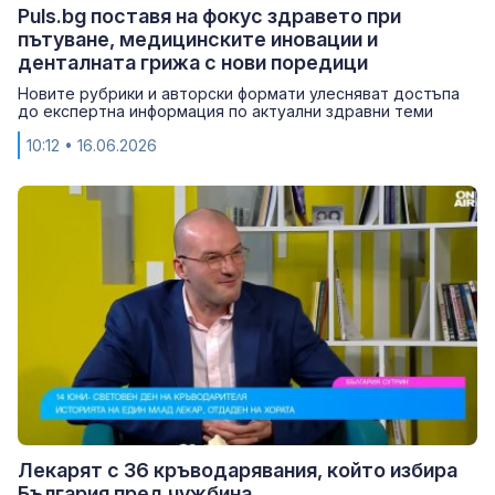
Puls.bg поставя на фокус здравето при
пътуване, медицинските иновации и
денталната грижа с нови поредици
Новите рубрики и авторски формати улесняват достъпа
до експертна информация по актуални здравни теми
10:12
• 16.06.2026
Лекарят с 36 кръводарявания, който избира
България пред чужбина