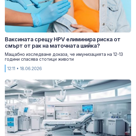
Ваксината срещу HPV елиминира риска от
смърт от рак на маточната шийка?
Мащабно изследване доказа, че имунизацията на 12-13
години спасява стотици животи
12:11
• 18.06.2026