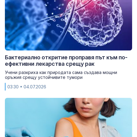
Бактериално откритие проправя път към по-
ефективни лекарства срещу рак
Учени разкриха как природата сама създава мощни
оръжия срещу устойчивите тумори
03:30
• 04.07.2026