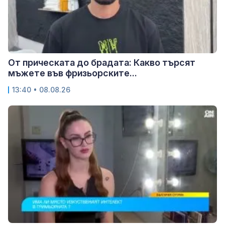
От прическата до брадата: Какво търсят
мъжете във фризьорските...
13:40 • 08.08.26