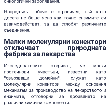
онкологични заболявания.
Напредъкът обаче е ограничен, тъй като
досега не беше ясно как точно ензимите си
взаимодействат, за да сглобят различните
съединения.
Малки молекулярни конектори
отключват природната
фабрика за лекарства
Изследователите откриват, че малки
протеинови участъци, известни като
"свързващи домейни", служат като
молекулярни конектори между основния
механизъм за производство на лекарството и
ензимите, отговорни за добавянето на
различни химични компоненти.