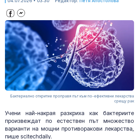
04.07.2026 • 03:30
Редактор:
Петя Апостолова
Бактериално откритие проправя път към по-ефективни лекарства
срещу рак
Учени най-накрая разкриха как бактериите
произвеждат по естествен път множество
варианти на мощни противоракови лекарства,
пише scitechdaily.