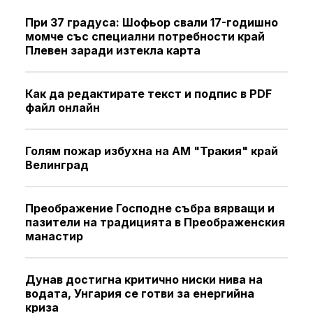
При 37 градуса: Шофьор свали 17-годишно
момче със специални потребности край
Плевен заради изтекла карта
Как да редактирате текст и подпис в PDF
файл онлайн
Голям пожар избухна на АМ "Тракия" край
Велинград
Преображение Господне събра вярващи и
пазители на традицията в Преображенския
манастир
Дунав достигна критично ниски нива на
водата, Унгария се готви за енергийна
криза