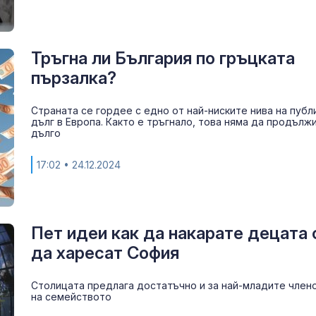
Тръгна ли България по гръцката
пързалка?
Страната се гордее с едно от най-ниските нива на публ
дълг в Европа. Както е тръгнало, това няма да продълж
дълго
17:02
• 24.12.2024
Пет идеи как да накарате децата 
да харесат София
Столицата предлага достатъчно и за най-младите член
на семейството