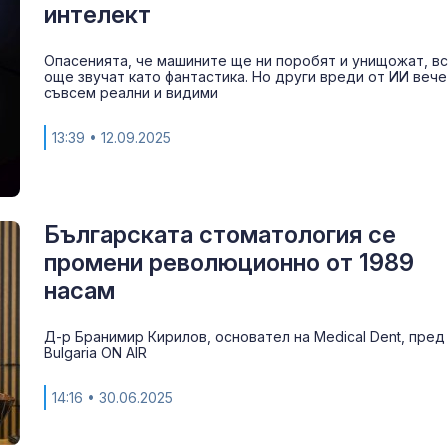
интелект
Сенатът на К
на САЩ прие 
Опасенията, че машините ще ни поробят и унищожат, в
санкции срещ
още звучат като фантастика. Но други вреди от ИИ вече
съвсем реални и видими
13:39
• 12.09.2025
Елегантност 
усилие: Джул
Робъртс с виз
всеки гардер
Българската стоматология се
промени революционно от 1989
насам
Д-р Бранимир Кирилов, основател на Medical Dent, пред
Bulgaria ON AIR
14:16
• 30.06.2025