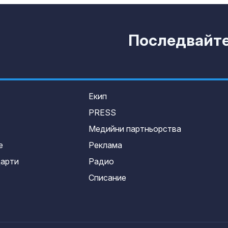
Последвайте 
Екип
PRESS
Медийни партньорства
е
Реклама
дарти
Радио
Списание