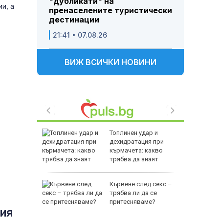
"дубликати" на
и, а
пренаселените туристически
дестинации
21:41 • 07.08.26
ВИЖ ВСИЧКИ НОВИНИ
за Хайди
Топлинен удар и
дехидратация при
кърмачета: какво
трябва да знаят
родителите
ция на
Кървене след секс –
случва в
трябва ли да се
притесняваме?
ния