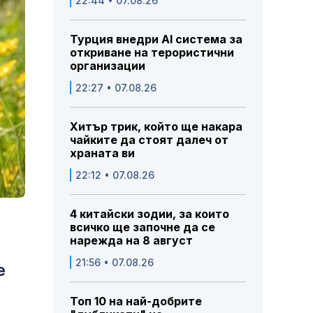
22:44 • 07.08.26
Турция внедри AI система за
откриване на терористични
организации
22:27 • 07.08.26
Хитър трик, който ще накара
чайките да стоят далеч от
храната ви
22:12 • 07.08.26
4 китайски зодии, за които
всичко ще започне да се
нарежда на 8 август
21:56 • 07.08.26
е
Топ 10 на най-добрите