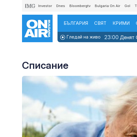
Investor
Dnes
Bloombergtv
Bulgaria On Air
Gol
T
БЪЛГАРИЯ
СВЯТ
КРИМИ
23:00
Гледай на живо
Денят O
Списание