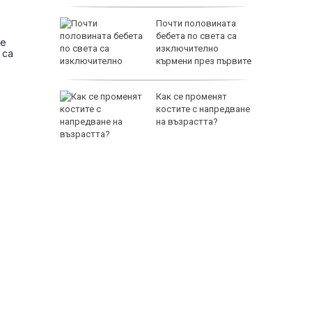
онгреса
Почти половината
нови
бебета по света са
се
у Русия
изключително
 са
кърмени през първите
шест месеца
без
Как се променят
ия
костите с напредване
ия за
на възрастта?
об