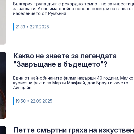
България трупа дълг с рекордно темпо - не за инвестици
за заплати. У нас има двойно повече полицаи на глава от
населението от Румъния
21:33
• 22.11.2025
Какво не знаете за легендата
"Завръщане в бъдещето"?
Един от най-обичаните филми навърши 40 години. Малко
Топлес лято 
куриозни факти за Марти Макфлай, док Браун и кучето
Клум
Айнщайн
19:50
• 22.09.2025
Тайната вакан
Си: Какво се 
Бейдайхе?
Петте смъртни гряха на изкустве