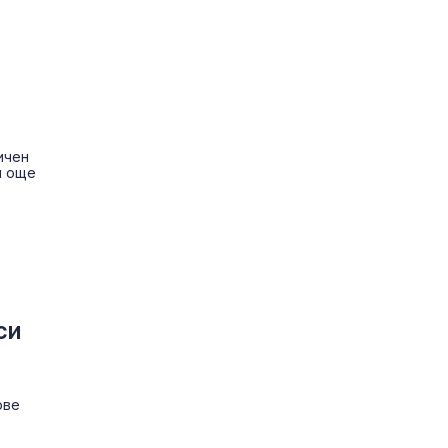
ичен
и още
си
ове