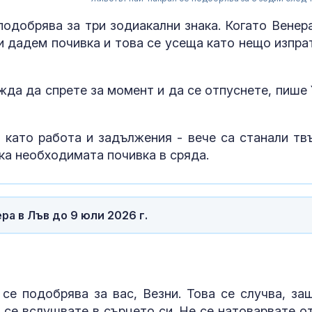
подобрява за три зодиакални знака. Когато Венера
си дадем почивка и това се усеща като нещо изпра
жда да спрете за момент и да се отпуснете, пише 
 като работа и задължения - вече са станали тв
ка необходимата почивка в сряда.
ра в Лъв до 9 юли 2026 г.
Горещините н
отстъпват, об
оранжев код 
области
се подобрява за вас, Везни. Това се случва, за
Край на двой
и се вслушвате в сърцето си. Не се натоварвате о