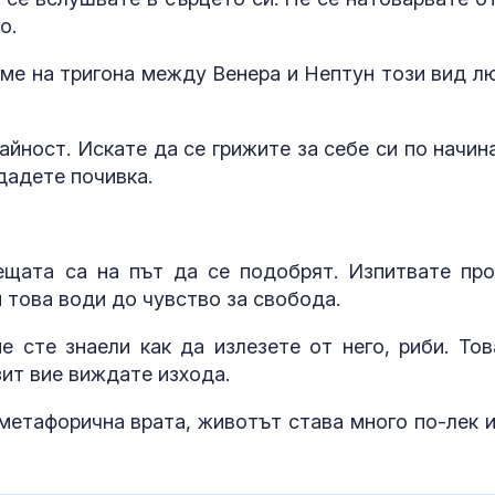
обозначаване
о.
цените в евро
левове
еме на тригона между Венера и Нептун този вид л
Страх в Крем
вече решава 
на руския ели
айност. Искате да се грижите за себе си по начина
дадете почивка.
Страната ни с
позиционира 
дестинация з
ещата са на път да се подобрят. Изпитвате про
космически у
и това води до чувство за свобода.
е сте знаели как да излезете от него, риби. Тов
нзит вие виждате изхода.
метафорична врата, животът става много по-лек и