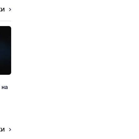
КИ
 на
КИ