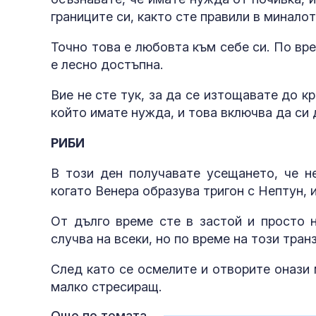
границите си, както сте правили в миналот
Точно това е любовта към себе си. По вр
е лесно достъпна.
Вие не сте тук, за да се изтощавате до кр
който имате нужда, и това включва да си 
РИБИ
В този ден получавате усещането, че н
когато Венера образува тригон с Нептун, 
От дълго време сте в застой и просто н
случва на всеки, но по време на този тра
След като се осмелите и отворите онази 
малко стресиращ.
Още по темата