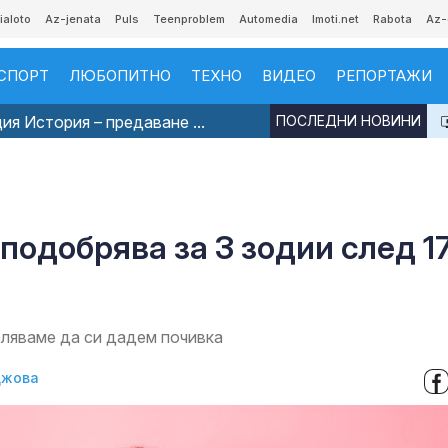
ialoto
Az-jenata
Puls
Teenproblem
Automedia
Imoti.net
Rabota
Az-
СПОРТ
ЛЮБОПИТНО
ТЕХНО
ВИДЕО
РЕПОРТАЖИ
я История – предаване ...
ПОСЛЕДНИ НОВИНИ
подобрява за 3 зодии след 1
воляваме да си дадем почивка
джова