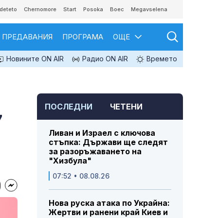
deteto
Chernomore
Start
Posoka
Boec
Megavselena
ПРЕДАВАНИЯ
ПРОГРАМА
ОЩЕ
Новините ON AIR
Радио ON AIR
Времето
ПОСЛЕДНИ
ЧЕТЕНИ
7
Ливан и Израел с ключова
стъпка: Държави ще следят
за разоръжаването на
"Хизбула"
07:52 • 08.08.26
Нова руска атака по Украйна:
Жертви и ранени край Киев и