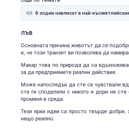
6 зодии навлизат в най-късметлийския
ЛЪВ
Основната причина животът да се подобря
е, че този транзит ви позволява да намир
Макар това по природа да са вдъхновява
за да предприемете реални действия.
Може напоследък да сте се чувствали вдъ
сте ги споделяли с никого и дори не сте
променя в сряда.
Тези ярки идеи са просто твърде добри, з
нещо реално.