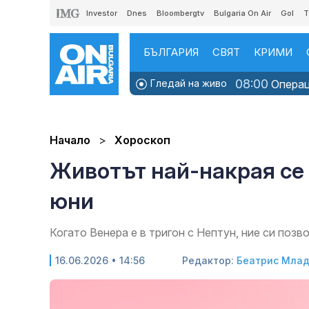
Investor
Dnes
Bloombergtv
Bulgaria On Air
Gol
T
БЪЛГАРИЯ
СВЯТ
КРИМИ
08:00
Гледай на живо
Операци
Начало
Хороскоп
Животът най-накрая се 
юни
Когато Венера е в тригон с Нептун, ние си поз
16.06.2026 • 14:56
Редактор:
Беатрис Мла