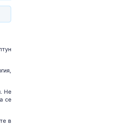
птун
гия,
. Не
а се
те в