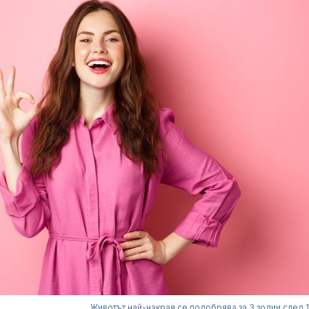
Животът най-накрая се подобрява за 3 зодии след 