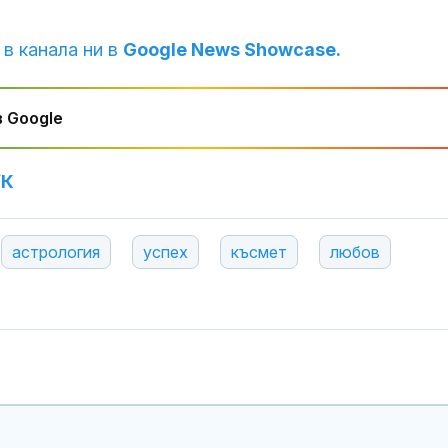
 в канала ни в
Google News Showcase.
 Google
УК
астрология
успех
късмет
любов