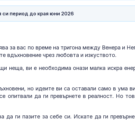
 си период до края юни 2026
ва за вас по време на тригона между Венера и Не
ате вдъхновение чрез любовта и изкуството.
щи неща, ви е необходима онази малка искра енер
хновени, но идеите ви са оставали само в ума ви
 се опитвали да ги превърнете в реалност. Но тов
а да ги пазите за себе си. Искате да ги превърне