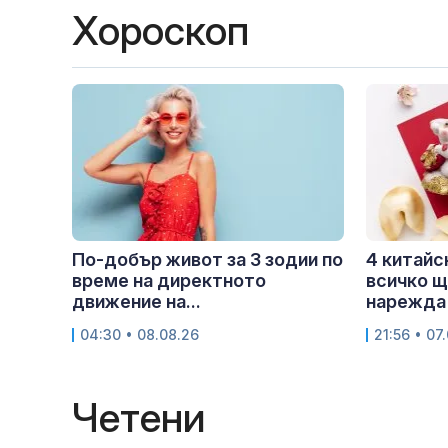
Хороскоп
По-добър живот за 3 зодии по
4 китайс
време на директното
всичко щ
движение на...
нарежда 
04:30 • 08.08.26
21:56 • 07
Четени