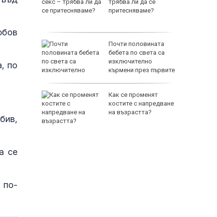
 на
трябва ли да се
 и в
притесняваме?
юбов
ъл: ФСБ
Почти половината
съдбата
бебета по света са
т
изключително
, по
кърмени през първите
шест месеца
е
Как се променят
като
костите с напредване
а
на възрастта?
бив,
слуги
а се
 по-