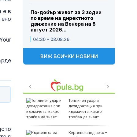
 е в
По-добър живот за 3 зодии
по време на директното
тено
движение на Венера на 8
август 2026...
Your
04:30 • 08.08.26
ВИЖ ВСИЧКИ НОВИНИ
ърде
е
Топлинен удар и
явен е
дехидратация при
за 21
кърмачета: какво
трябва да знаят
родителите
щото
ното
Кървене след секс –
твъд