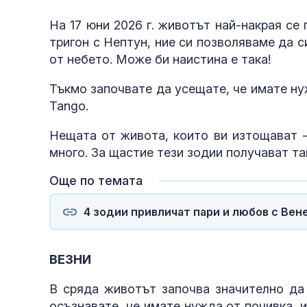
На 17 юни 2026 г. животът най-накрая се 
тригон с Нептун, ние си позволяваме да 
от небето. Може би наистина е така!
Тъкмо започвате да усещате, че имате ну
Tango.
Нещата от живота, които ви изтощават -
много. За щастие тези зодии получават та
Още по темата
4 зодии привличат пари и любов с Вене
ВЕЗНИ
В сряда животът започва значително да 
осъзнавате, че имате нужда от почивка, 