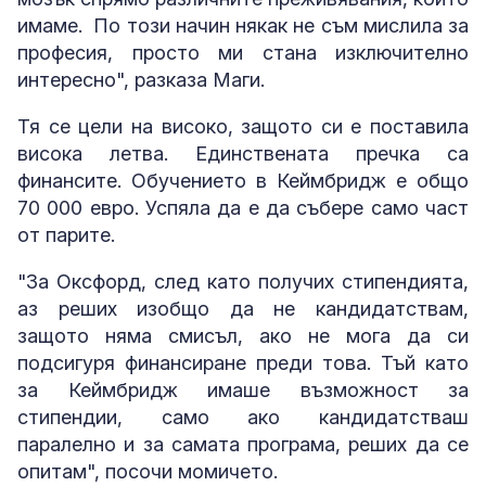
имаме. По този начин някак не съм мислила за
професия, просто ми стана изключително
интересно", разказа Маги.
Тя се цели на високо, защото си е поставила
висока летва. Единствената пречка са
финансите. Обучението в Кеймбридж е общо
70 000 евро. Успяла да е да събере само част
от парите.
"За Оксфорд, след като получих стипендията,
аз реших изобщо да не кандидатствам,
защото няма смисъл, ако не мога да си
подсигуря финансиране преди това. Тъй като
за Кеймбридж имаше възможност за
стипендии, само ако кандидатстваш
паралелно и за самата програма, реших да се
опитам", посочи момичето.