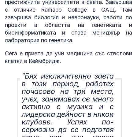
престижните университети в света. Завършва
с отличие Ramapo College в САЩ. Там
завършва биология и невронауки, работи по
проекти в областта на генетиката и
биоинформатиката и става мениджър на
лаборатория по генетика.
Сега е приета да учи медицина със стволови
клетки в Кеймбридж.
"Бях изключително заета
в този период, работех
почасово на три места,
учех, занимавах се много
активно с музика и с
лидерска дейност в някои
клубове. Успях по-
сериозно да се подготвя