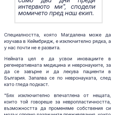
само два дни преди
интервюто ми", сподели
момичето пред наш екип.
Специалността, която Магдалена може да
изучава в Кеймбридж, е изключително рядка, а
у нас почти не е развита.
Нейната цел е да усвои иновациите в
регенеративната медицина и невронауките, за
да се завърне и да лекува пациенти в
България. Запалва се по невронауката, след
като гледа подкаст.
"Бях изключително впечатлена от нещата,
които той говореше за невропластичността,
възможността да променяме собствения си
мозък спрямо различните преживявания, които