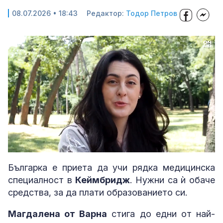
08.07.2026 • 18:43
Редактор:
Тодор Петров
Loaded
:
Unmute
46.36%
Българка е приета да учи рядка медицинска
специалност в
Кеймбридж
. Нужни са ѝ обаче
средства, за да плати образованието си.
Магдалена от Варна
стига до едни от най-