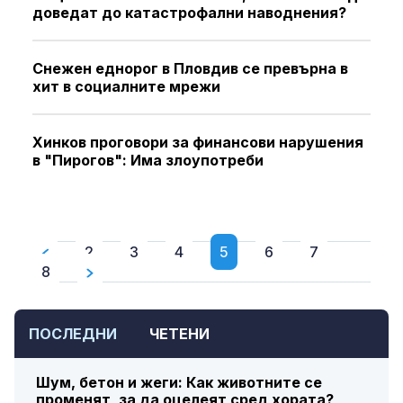
доведат до катастрофални наводнения?
Снежен еднорог в Пловдив се превърна в
хит в социалните мрежи
Хинков проговори за финансови нарушения
в "Пирогов": Има злоупотреби
2
3
4
5
6
7
8
ПОСЛЕДНИ
ЧЕТЕНИ
Шум, бетон и жеги: Как животните се
променят, за да оцелеят сред хората?