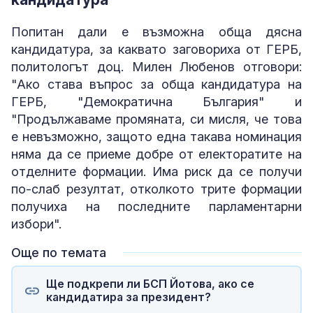
Попитан дали е възможна обща дясна
кандидатура, за каквато заговориха от ГЕРБ,
политологът доц. Милен Любенов отговори:
"Ако става въпрос за обща кандидатура на
ГЕРБ, "Демократична България" и
"Продължаваме промяната, си мисля, че това
е невъзможно, защото една такава номинация
няма да се приеме добре от електоратите на
отделните формации. Има риск да се получи
по-слаб резултат, отколкото трите формации
получиха на последните парламентарни
избори".
Още по темата
Ще подкрепи ли БСП Йотова, ако се
кандидатира за президент?