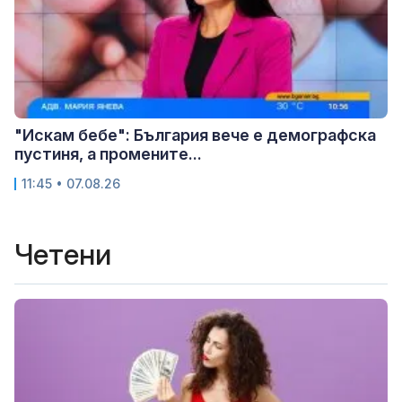
"Искам бебе": България вече е демографска
пустиня, а промените...
11:45 • 07.08.26
Четени