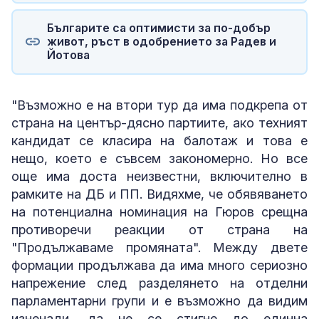
Българите са оптимисти за по-добър
живот, ръст в одобрението за Радев и
Йотова
"Възможно е на втори тур да има подкрепа от
страна на център-дясно партиите, ако техният
кандидат се класира на балотаж и това е
нещо, което е съвсем закономерно. Но все
още има доста неизвестни, включително в
рамките на ДБ и ПП. Видяхме, че обявяването
на потенциална номинация на Гюров срещна
противоречи реакции от страна на
"Продължаваме промяната". Между двете
формации продължава да има много сериозно
напрежение след разделянето на отделни
парламентарни групи и е възможно да видим
изненади, да не се стигне до единна