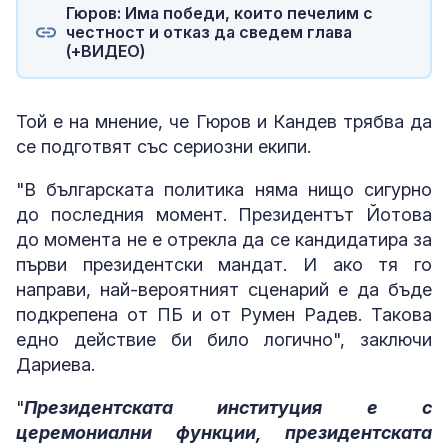
Гюров: Има победи, които печелим с
честност и отказ да сведем глава
(+ВИДЕО)
Той е на мнение, че Гюров и Кандев трябва да
се подготвят със сериозни екипи.
"В българската политика няма нищо сигурно
до последния момент. Президентът Йотова
до момента не е отрекла да се кандидатира за
първи президентски мандат. И ако тя го
направи, най-вероятният сценарий е да бъде
подкрепена от ПБ и от Румен Радев. Такова
едно действие би било логично", заключи
Дариева.
"
Президентската институция е с
церемониални функции, президентската