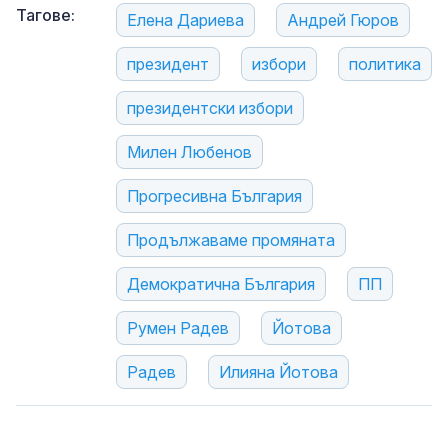
Тагове:
Елена Дариева
Андрей Гюров
президент
избори
политика
президентски избори
Милен Любенов
Прогресивна България
Продължаваме промяната
Демократична България
ПП
Румен Радев
Йотова
Радев
Илияна Йотова