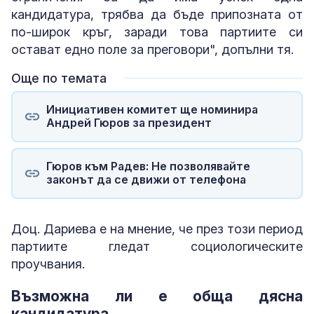
кандидатура, трябва да бъде припозната от
по-широк кръг, заради това партиите си
остават едно поле за преговори", допълни тя.
Още по темата
Инициативен комитет ще номинира
Андрей Гюров за президент
Гюров към Радев: Не позволявайте
законът да се движи от телефона
Доц. Дариева е на мнение, че през този период
партиите гледат социологическите
проучвания.
Възможна ли е обща дясна
кандидатура