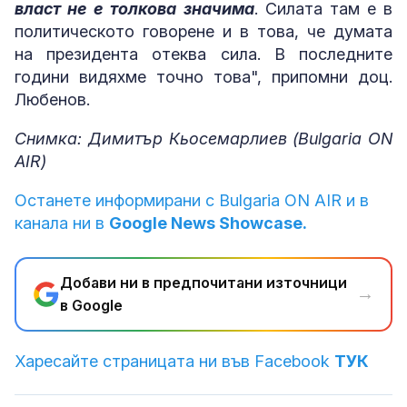
власт не е толкова значима
. Силата там е в
политическото говорене и в това, че думата
на президента отеква сила. В последните
години видяхме точно това", припомни доц.
Любенов.
Снимка: Димитър Кьосемарлиев (Bulgaria ON
AIR)
Останете информирани с Bulgaria ON AIR и в
канала ни в
Google News Showcase.
Добави ни в предпочитани източници
→
в Google
Харесайте страницата ни във Facebook
ТУК