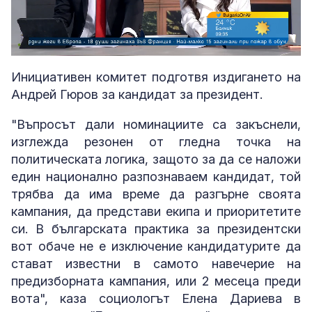
Loaded
:
Unmute
3.25%
Инициативен комитет подготвя издигането на
Андрей Гюров за кандидат за президент.
"Въпросът дали номинациите са закъснели,
изглежда резонен от гледна точка на
политическата логика, защото за да се наложи
един национално разпознаваем кандидат, той
трябва да има време да разгърне своята
кампания, да представи екипа и приоритетите
си. В българската практика за президентски
вот обаче не е изключение кандидатурите да
стават известни в самото навечерие на
предизборната кампания, или 2 месеца преди
вота", каза социологът Елена Дариева в