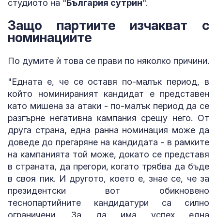
студиото на "
България сутрин
".
Защо партиите изчакват с
номинациите
По думите ѝ това се прави по няколко причини.
"Едната е, че се оставя по-малък период, в
който номинираният кандидат е представен
като мишена за атаки - по-малък период да се
разгърне негативна кампания срещу него. От
друга страна, една ранна номинация може да
доведе до прегаряне на кандидата - в рамките
на кампанията той може, докато се представя
в страната, да прегори, когато трябва да бъде
в своя пик. И другото, което е, знае се, че за
президентски вот обикновено
теснопартийните кандидатури са силно
ограничени. За да има успех една