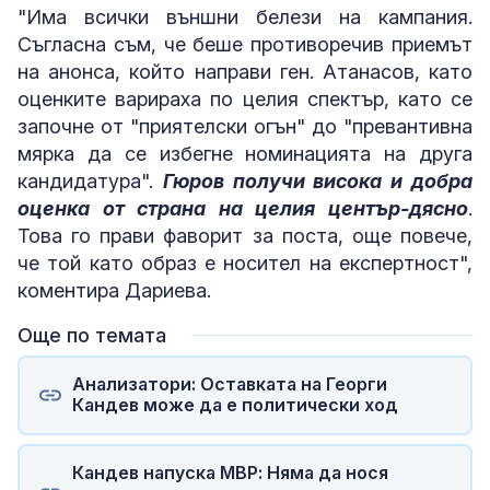
"Има всички външни белези на кампания.
Съгласна съм, че беше противоречив приемът
на анонса, който направи ген. Атанасов, като
оценките варираха по целия спектър, като се
започне от "приятелски огън" до "превантивна
мярка да се избегне номинацията на друга
кандидатура".
Гюров получи висока и добра
оценка от страна на целия център-дясно
.
Това го прави фаворит за поста, още повече,
че той като образ е носител на експертност",
коментира Дариева.
Още по темата
Анализатори: Оставката на Георги
Кандев може да е политически ход
Кандев напуска МВР: Няма да нося