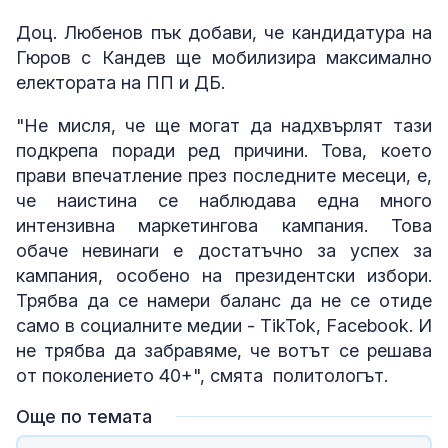
Доц. Любенов пък добави, че кандидатура на
Гюров с Кандев ще мобилизира максимално
електората на ПП и ДБ.
"Не мисля, че ще могат да надхвърлят тази
подкрепа поради ред причини. Това, което
прави впечатление през последните месеци, е,
че наистина се наблюдава една много
интензивна маркетингова кампания. Това
обаче невинаги е достатъчно за успех за
кампания, особено на президентски избори.
Трябва да се намери баланс да не се отиде
само в социалните медии - TikTok, Facebook. И
не трябва да забравяме, че вотът се решава
от поколението 40+", смята политологът.
Още по темата