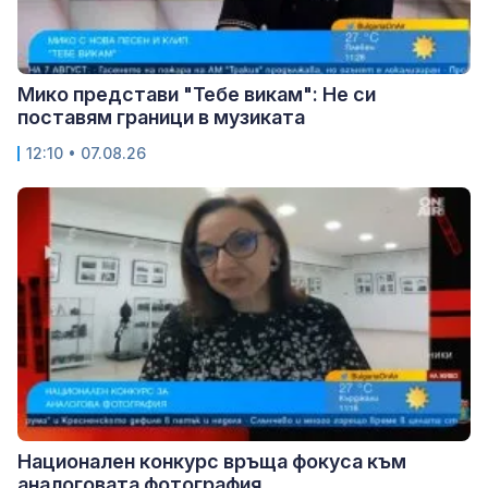
Мико представи "Тебе викам": Не си
поставям граници в музиката
12:10 • 07.08.26
Национален конкурс връща фокуса към
аналоговата фотография