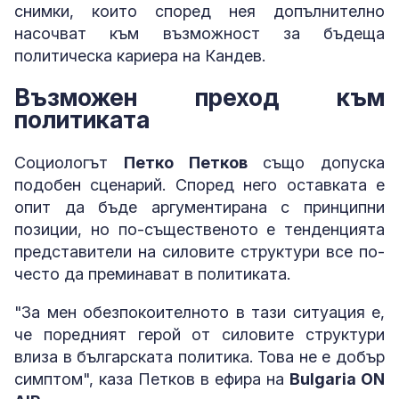
снимки, които според нея допълнително
насочват към възможност за бъдеща
политическа кариера на Кандев.
Възможен преход към
политиката
Социологът
Петко Петков
също допуска
подобен сценарий. Според него оставката е
опит да бъде аргументирана с принципни
позиции, но по-същественото е тенденцията
представители на силовите структури все по-
често да преминават в политиката.
"За мен обезпокоителното в тази ситуация е,
че поредният герой от силовите структури
влиза в българската политика. Това не е добър
симптом", каза Петков в ефира на
Bulgaria ON