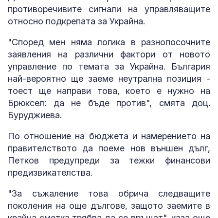
противоречивите сигнали на управляващите
относно подкрепата за Украйна.
"Според мен няма логика в разнопосочните
заявления на различни фактори от новото
управление по темата за Украйна. България
най-вероятно ще заеме неутрална позиция -
тоест ще направи това, което е нужно на
Брюксел: да не бъде против", смята доц.
Буруджиева.
По отношение на бюджета и намерението на
правителството да поеме нов външен дълг,
Петков предупреди за тежки финансови
предизвикателства.
"За съжаление това обрича следващите
поколения на още дългове, защото заемите в
крайна сметка трябва да се връщат", каза още