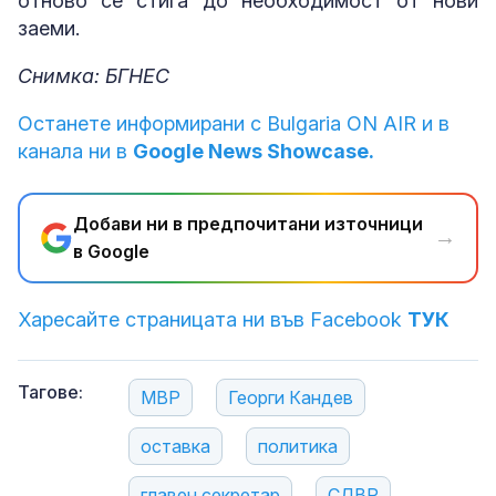
отново се стига до необходимост от нови
заеми.
Снимка: БГНЕС
Останете информирани с Bulgaria ON AIR и в
канала ни в
Google News Showcase.
Добави ни в предпочитани източници
→
в Google
Харесайте страницата ни във Facebook
ТУК
Тагове:
МВР
Георги Кандев
оставка
политика
главен секретар
СДВР