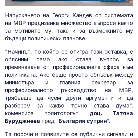
Loaded
:
Unmute
3.74%
Напускането на Георги Кандев от системата
на МВР предизвика множество въпроси както
за мотивите му, така и за възможните му
бъдещи политически планове.
"Начинът, по който се отигра тази оставка, е
обясним само ако става въпрос за
преминаване от професионалната сфера към
политиката. Ако беше просто сблъсък между
министъра и главния секретар за
професионалното ръководство на МВР,
трябваше да чуем други аргументи и да
разберем за какво точно става дума",
коментира политологът
доц. Татяна
Буруджиева
пред "
България сутрин
".
Тя посочи и появилите се публични сигнали и