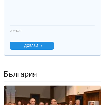
0
от 500
ДОБАВИ
България