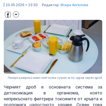
20.05.2026 • 23:30
Редактор:
Искра Ангелова
Лекари разкриха какво пият всяка сутрин за по-здрав черен дроб
Черният дроб е основната система за
детоксикация в организма, която
непрекъснато филтрира токсините от кръвта и
подпомага цялостното здраве. Освен това