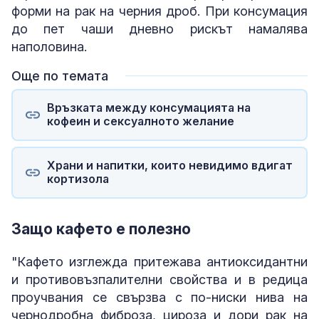
форми на рак на черния дроб. При консумация
до пет чаши дневно рискът намалява
наполовина.
Още по темата
Връзката между консумацията на
кофеин и сексуалното желание
Храни и напитки, които невидимо вдигат
кортизола
Защо кафето е полезно
"Кафето изглежда притежава антиоксидантни
и противовъзпалителни свойства и в редица
проучвания се свързва с по-ниски нива на
чернодробна фиброза, цироза и дори рак на