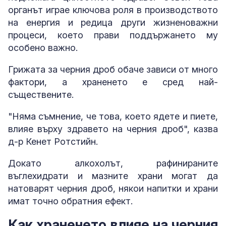
органът играе ключова роля в производството
на енергия и редица други жизненоважни
процеси, което прави поддържането му
особено важно.
Грижата за черния дроб обаче зависи от много
фактори, а храненето е сред най-
съществените.
"Няма съмнение, че това, което ядете и пиете,
влияе върху здравето на черния дроб", казва
д-р Кенет Ротстийн.
Докато алкохолът, рафинираните
въглехидрати и мазните храни могат да
натоварят черния дроб, някои напитки и храни
имат точно обратния ефект.
Как храненето влияе на черния