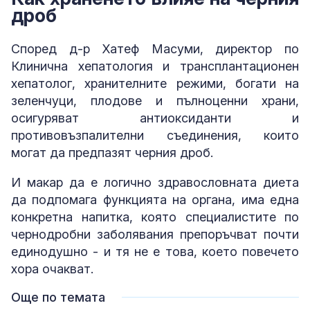
дроб
Според д-р Хатеф Масуми, директор по
Клинична хепатология и трансплантационен
хепатолог, хранителните режими, богати на
зеленчуци, плодове и пълноценни храни,
осигуряват антиоксиданти и
противовъзпалителни съединения, които
могат да предпазят черния дроб.
И макар да е логично здравословната диета
да подпомага функцията на органа, има една
конкретна напитка, която специалистите по
чернодробни заболявания препоръчват почти
единодушно - и тя не е това, което повечето
хора очакват.
Още по темата