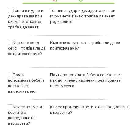
Топлинен удар и дехидратация при
кърмачета: какво трябва да знаят
родителите
Кървене след секс – трябва ли да се
притесняваме?
Почти половината бебета по света са
изключително кърмени през първите
шест месеца
Как се променят костите с напредване на
възрастта?