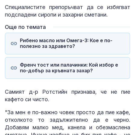
Специалистите препоръчват да се избягват
подсладени сиропи и захарни сметани.
Още по темата
Рибено масло или Омега-3: Кое е по-
полезно за здравето?
Френч тост или палачинки: Кой избор е
по-добър за кръвната захар?
Самият д-р Ротстийн признава, че не пие
кафето си чисто.
"За мен е по-важно човек просто да пие кафе,
отколкото то задължително да е черно.
Добавям малко мед, канела и обезмаслена
сметана. Иначе изобщо не бих пил кафе - не