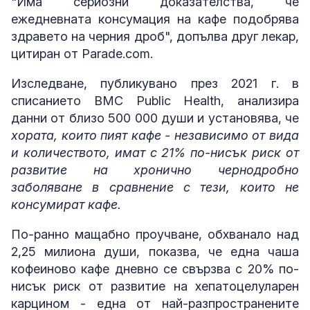
"Има сериозни доказателства, че
ежедневната консумация на кафе подобрява
здравето на черния дроб", допълва друг лекар,
цитиран от Parade.com.
Изследване, публикувано през 2021 г. в
списанието BMC Public Health, анализира
данни от близо 500 000 души и установява, че
хората, които пият кафе - независимо от вида
и количеството, имат с 21% по-нисък риск от
развитие на хронично чернодробно
заболяване в сравнение с тези, които не
консумират кафе.
По-ранно мащабно проучване, обхванало над
2,25 милиона души, показва, че една чаша
кофеиново кафе дневно се свързва с 20% по-
нисък риск от развитие на хепатоцелуларен
карцином - една от най-разпространените