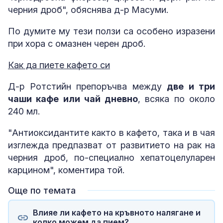
черния дроб", обяснява д-р Масуми.
По думите му тези ползи са особено изразени
при хора с омазнен черен дроб.
Как да пиете кафето си
Д-р Ротстийн препоръчва между
две и три
чаши кафе или чай дневно
, всяка по около
240 мл.
"Антиоксидантите както в кафето, така и в чая
изглежда предпазват от развитието на рак на
черния дроб, по-специално хепатоцелуларен
карцином", коментира той.
Още по темата
Влияе ли кафето на кръвното налягане и
колко можем да пием?