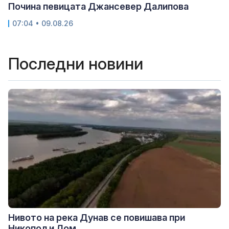
Почина певицата Джансевер Далипова
07:04 • 09.08.26
Последни новини
Нивото на река Дунав се повишава при
Никопол и Лом