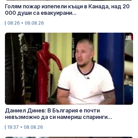
Голям пожар изпепели къщи в Канада, над 20
000 души са евакуирани...
08:26 • 09.08.26
Даниел Динев: В България е почти
невъзможно да си намериш спаринги...
19:37 • 08.08.26