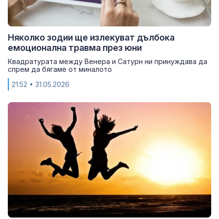
Няколко зодии ще излекуват дълбока
емоционална травма през юни
Квадратурата между Венера и Сатурн ни принуждава да
спрем да бягаме от миналото
21:52
• 31.05.2026