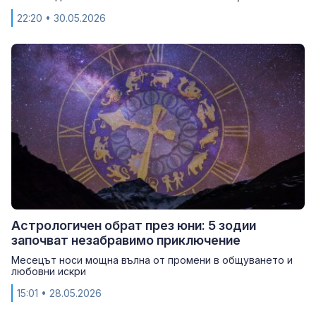
22:20
• 30.05.2026
Астрологичен обрат през юни: 5 зодии
започват незабравимо приключение
Месецът носи мощна вълна от промени в общуването и
любовни искри
15:01
• 28.05.2026