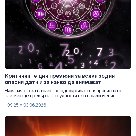
Критичните дни през юни за всяка зодия -
опасни дати и за какво да внимават
Няма място за паника – хладнокръвието и правилната
тактика ще превърнат трудностите в приключение
09:25
• 03.06.2026