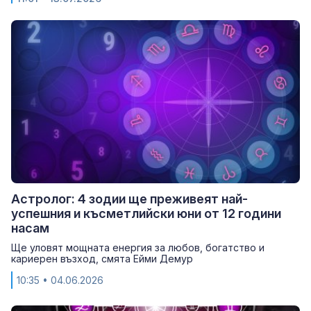
Астролог: 4 зодии ще преживеят най-
успешния и късметлийски юни от 12 години
насам
Ще уловят мощната енергия за любов, богатство и
кариерен възход, смята Ейми Демур
10:35
• 04.06.2026