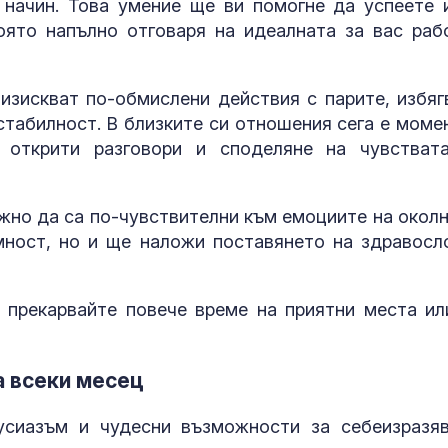
 начин. Това умение ще ви помогне да успеете 
оято напълно отговаря на идеалната за вас раб
изискват по-обмислени действия с парите, избяг
стабилност. В близките си отношения сега е моме
 открити разговори и споделяне на чувстват
жно да са по-чувствителни към емоциите на околн
мност, но и ще наложи поставянето на здравосл
 прекарвайте повече време на приятни места ил
на всеки месец
усиазъм и чудесни възможности за себеизразяв