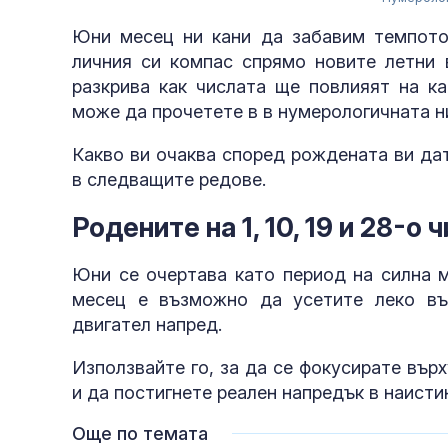
Юни месец ни кани да забавим темпото
личния си компас спрямо новите летни 
разкрива как числата ще повлияят на ка
може да прочетете в в нумерологичната н
Какво ви очаква според рождената ви дат
в следващите редове.
Родените на 1, 10, 19 и 28-о
Юни се очертава като период на силна м
месец е възможно да усетите леко въ
двигател напред.
Използвайте го, за да се фокусирате вър
и да постигнете реален напредък в наисти
Още по темата