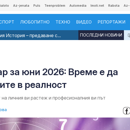
ialoto
Az-jenata
Puls
Teenproblem
Automedia
Imoti.net
Rabota
Az-
СПОРТ
ЛЮБОПИТНО
ТЕХНО
ВИДЕО
РЕПОРТАЖИ
я История – предаване с...
ПОСЛЕДНИ НОВИНИ
 за юни 2026: Време е да
те в реалност
 на личния ви растеж и професионалния ви път
ова