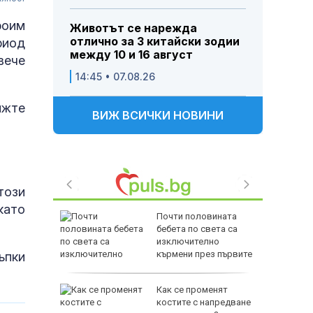
роим
Животът се нарежда
отлично за 3 китайски зодии
риод
между 10 и 16 август
вече
14:45 • 07.08.26
ижте
ВИЖ ВСИЧКИ НОВИНИ
този
като
Почти половината
ристо
бебета по света са
Горна
изключително
кърмени през първите
ъпки
шест месеца
дкрепата
Как се променят
льо Пен
костите с напредване