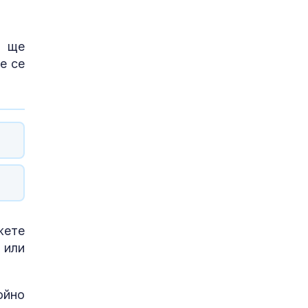
и ще
е се
жете
 или
ойно