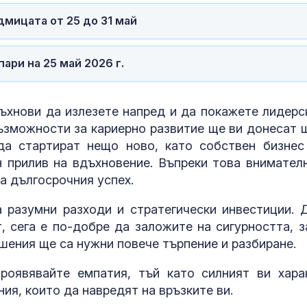
за изборите 
Франция
дмицата от 25 до 31 май
Откриха огни
Африканска ч
ари на 25 май 2026 г.
свинете във
Варненско
ъхнови да излезете напред и да покажете лидерс
Сигналите ви:
възможности за кариерно развитие ще ви донесат 
срещу мигран
 да стартират нещо ново, като собствен бизнес
проблеми на
"Златните мо
 прилив на вдъхновение. Въпреки това внимател
а дългосрочния успех.
 разумни разходи и стратегически инвестиции. 
, сега е по-добре да заложите на сигурността, з
шения ще са нужни повече търпение и разбиране.
роявявайте емпатия, тъй като силният ви хара
ия, които да навредят на връзките ви.