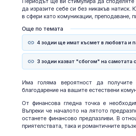
Периодът ще ви стимулира да споделяте 
да изразите себе си без никакъв натиск.
в сфери като комуникации, преподаване, п
Още по темата
4 зодии ще имат късмет в любовта и п
3 зодии казват "сбогом" на самотата 
Има голяма вероятност да получите 
благодарение на вашите естествени кому
От финансова гледна точка е необходи
Въпреки че началото на лятото предразп
останете финансово предпазливи. В отно
приятелствата, така и романтичните връзк