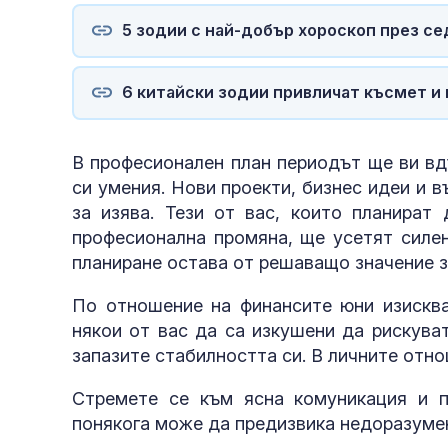
5 зодии с най-добър хороскоп през се
6 китайски зодии привличат късмет и п
В професионален план периодът ще ви вд
си умения. Нови проекти, бизнес идеи и 
за изява. Тези от вас, които планират
професионална промяна, ще усетят силен
планиране остава от решаващо значение з
По отношение на финансите юни изисква
някои от вас да са изкушени да рискуват
запазите стабилността си. В личните отно
Стремете се към ясна комуникация и п
понякога може да предизвика недоразумен