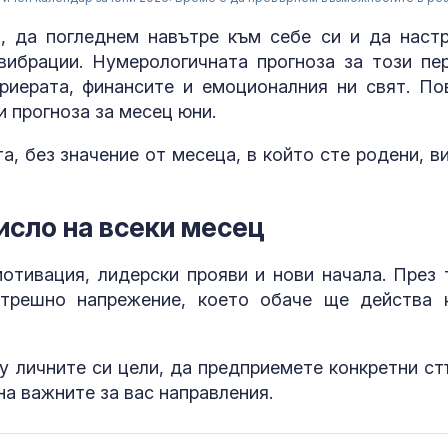
, да погледнем навътре към себе си и да наст
вибрации. Нумерологичната прогноза за този пе
риерата, финансите и емоционалния ни свят. По
и прогноза за месец юни.
а, без значение от месеца, в който сте родени, в
 число на всеки месец
отивация, лидерски прояви и нови начала. През 
трешно напрежение, което обаче ще действа 
Издирват 58-
годишният Х
Величков от 
Оряховица
ху личните си цели, да предприемете конкретни ст
на важните за вас направления.
Мъск даде по
си на Марин 