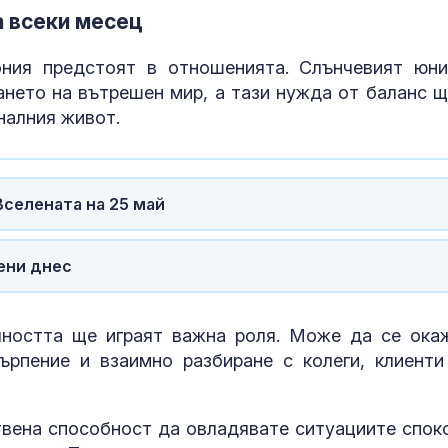
на всеки месец
ония предстоят в отношенията. Слънчевият юн
ането на вътрешен мир, а тази нужда от баланс щ
оналния живот.
Вселената на 25 май
ени днес
лността ще играят важна роля. Може да се ока
ърпение и взаимно разбиране с колеги, клиенти
твена способност да овладявате ситуациите спок