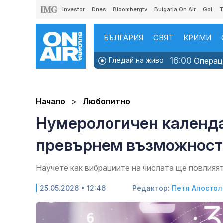
Investor
Dnes
Bloombergtv
Bulgaria On Air
Gol
T
БЪЛГАРИЯ
СВЯТ
КРИМИ
16:00
Гледай на живо
Операци
Начало
Любопитно
Нумерологичен календар
превърнем възможности
Научете как вибрациите на числата ще повлияят
25.05.2026 • 12:46
Редактор:
Петя Апостол