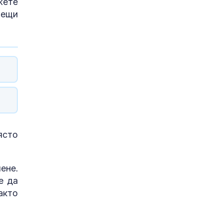
жете
тещи
ясто
ене.
е да
акто