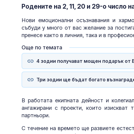
Родените на 2, 11, 20 и 29-о число 
Нови емоционални осъзнавания и харм
събуди у много от вас желание за постиг
пренесе както в личния, така и в професи
Още по темата
4 зодии получават мощен подарък от 
Три зодии ще бъдат богато възнаград
В работата екипната дейност и колегиа
ангажирани с проекти, които изискват т
партньори.
С течение на времето ще развиете естес