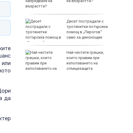
във
на възрастта?
ще на
Десет пострадали с
ума по
тротинетки потърсиха
помощ в „Пирогов“
само за денонощие
ките
 Лепенки
Най-честите грешки,
шанс
ти и
които правим при
 или
използването на
стове"
слънцезащита
ното
Дори
а да
ктер