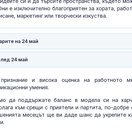
идеите си и да търсите пространства, където мо
 Юни е изключително благоприятен за хората, рабо
исане, маркетинг или творчески изкуства.
арите на 24 май
след 24 май
признание и висока оценка на работното м
никационни умения.
мо да поддържате баланс в модела си на харч
олага към срещи с приятели и партита, по-добре 
шенията месецът ще ви даде шанс да укрепите к
и.