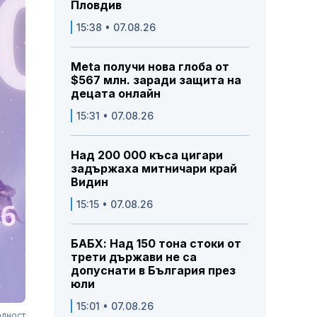
Пловдив
15:38 • 07.08.26
Meta получи нова глоба от
$567 млн. заради защита на
децата онлайн
15:31 • 07.08.26
Над 200 000 къса цигари
задържаха митничари край
Видин
15:15 • 07.08.26
БАБХ: Над 150 тона стоки от
трети държави не са
допуснати в България през
юли
15:01 • 07.08.26
алност