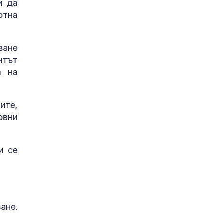
и да
отна
ване
нтът
а на
ите,
овни
и се
ане.