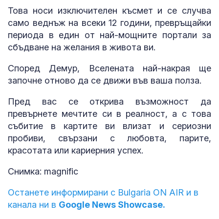
Това носи изключителен късмет и се случва
само веднъж на всеки 12 години, превръщайки
периода в един от най-мощните портали за
сбъдване на желания в живота ви.
Според Демур, Вселената най-накрая ще
започне отново да се движи във ваша полза.
Пред вас се открива възможност да
превърнете мечтите си в реалност, а с това
събитие в картите ви влизат и сериозни
пробиви, свързани с любовта, парите,
красотата или кариерния успех.
Снимка: magnific
Останете информирани с Bulgaria ON AIR и в
канала ни в
Google News Showcase.