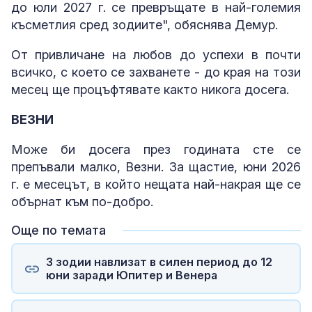
до юли 2027 г. се превръщате в най-големия
късметлия сред зодиите", обяснява Демур.
От привличане на любов до успехи в почти
всичко, с което се захванете - до края на този
месец ще процъфтявате както никога досега.
ВЕЗНИ
Може би досега през годината сте се
препъвали малко, Везни. За щастие, юни 2026
г. е месецът, в който нещата най-накрая ще се
обърнат към по-добро.
Още по темата
3 зодии навлизат в силен период до 12
юни заради Юпитер и Венера