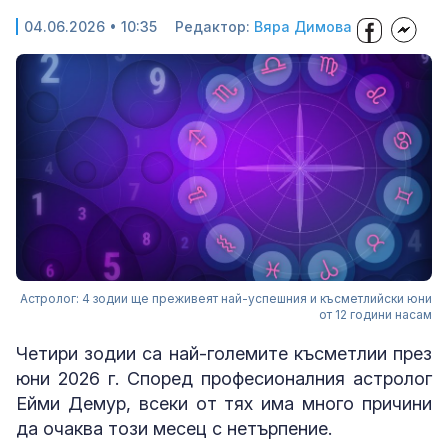
04.06.2026 • 10:35
Редактор:
Вяра Димова
Астролог: 4 зодии ще преживеят най-успешния и късметлийски юни
от 12 години насам
Четири зодии са най-големите късметлии през
юни 2026 г. Според професионалния астролог
Ейми Демур, всеки от тях има много причини
да очаква този месец с нетърпение.