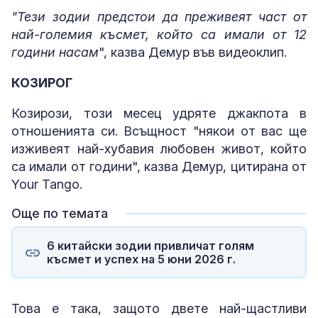
"Тези зодии предстои да преживеят част от
най-големия късмет, който са имали от 12
години насам
", казва Демур във видеоклип.
КОЗИРОГ
Козирози, този месец удряте джакпота в
отношенията си. Всъщност "някои от вас ще
изживеят най-хубавия любовен живот, който
са имали от години", казва Демур, цитирана от
Your Tango.
Още по темата
6 китайски зодии привличат голям
късмет и успех на 5 юни 2026 г.
Това е така, защото двете най-щастливи