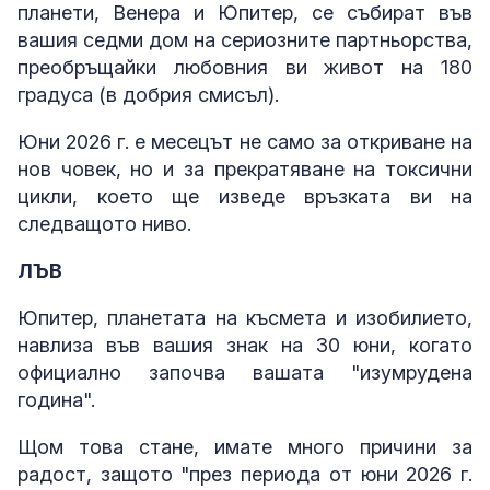
планети, Венера и Юпитер, се събират във
вашия седми дом на сериозните партньорства,
преобръщайки любовния ви живот на 180
градуса (в добрия смисъл).
Юни 2026 г. е месецът не само за откриване на
нов човек, но и за прекратяване на токсични
цикли, което ще изведе връзката ви на
следващото ниво.
ЛЪВ
Юпитер, планетата на късмета и изобилието,
навлиза във вашия знак на 30 юни, когато
официално започва вашата "изумрудена
година".
Щом това стане, имате много причини за
радост, защото "през периода от юни 2026 г.