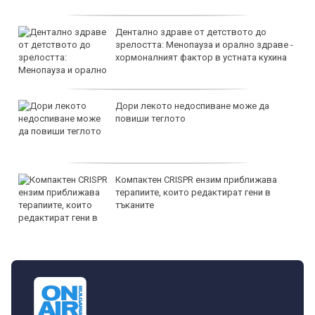
Дентално здраве от детството до
зрелостта: Менопауза и орално здраве -
хормоналният фактор в устната кухина
Дори лекото недоспиване може да
повиши теглото
Компактен CRISPR ензим приближава
терапиите, които редактират гени в
тъканите