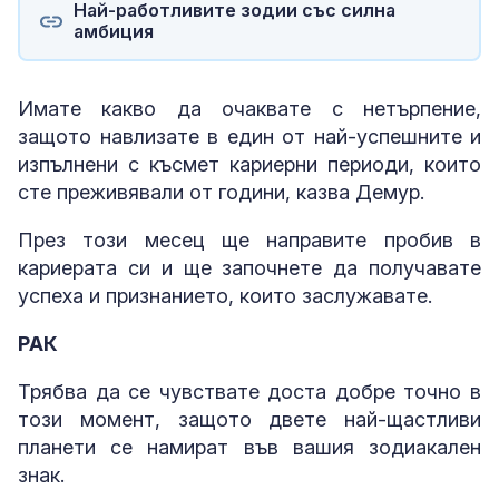
Най-работливите зодии със силна
амбиция
Имате какво да очаквате с нетърпение,
защото навлизате в един от най-успешните и
изпълнени с късмет кариерни периоди, които
сте преживявали от години, казва Демур.
През този месец ще направите пробив в
кариерата си и ще започнете да получавате
успеха и признанието, които заслужавате.
РАК
Трябва да се чувствате доста добре точно в
този момент, защото двете най-щастливи
планети се намират във вашия зодиакален
знак.