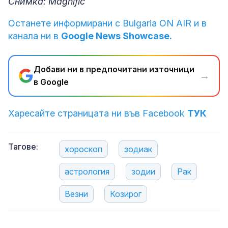
Снимка: Magnific
Останете информирани с Bulgaria ON AIR и в
канала ни в
Google News Showcase.
Добави ни в предпочитани източници
→
в Google
Харесайте страницата ни във Facebook
ТУК
Тагове:
хороскоп
зодиак
астрология
зодии
Рак
Везни
Козирог