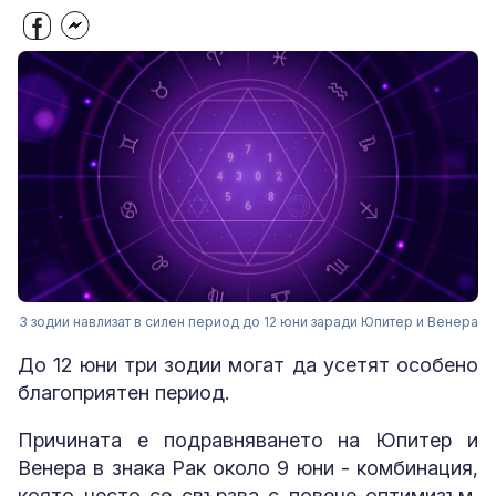
3 зодии навлизат в силен период до 12 юни заради Юпитер и Венера
До 12 юни три зодии могат да усетят особено
благоприятен период.
Причината е подравняването на Юпитер и
Венера в знака Рак около 9 юни - комбинация,
която често се свързва с повече оптимизъм,