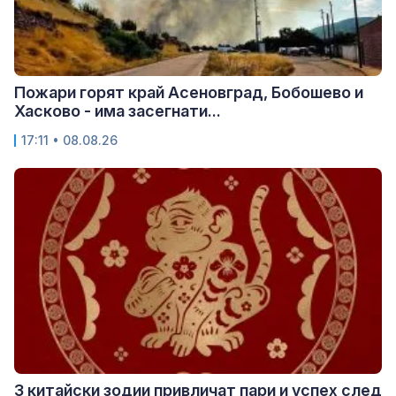
Пожари горят край Асеновград, Бобошево и
Хасково - има засегнати...
17:11 • 08.08.26
3 китайски зодии привличат пари и успех след