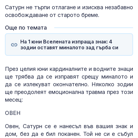
Сатурн не търпи отлагане и изисква незабавно
освобождаване от старото бреме.
Още по темата
На 1 юни Вселената изпраща знак: 4
зодии оставят миналото зад гърба си
През целия юни кардиналните и водните знаци
ще трябва да се изправят срещу миналото и
да се излекуват окончателно. Няколко зодии
ще преодолеят емоционална травма през този
месец:
ОВЕН
Овен, Сатурн се е нанесъл във вашия знак и
дом, без да е бил поканен. Той не си е събул