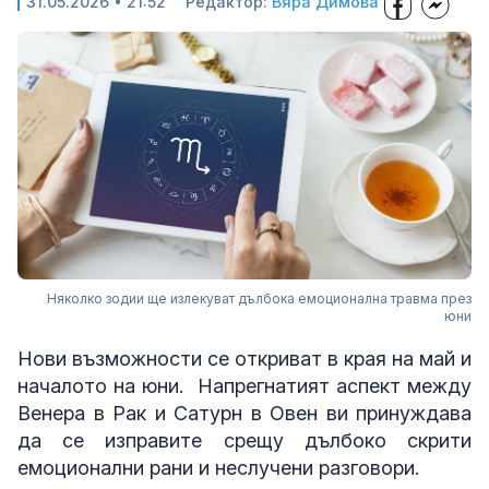
31.05.2026 • 21:52
Редактор:
Вяра Димова
Няколко зодии ще излекуват дълбока емоционална травма през
юни
Нови възможности се откриват в края на май и
началото на юни. Напрегнатият аспект между
Венера в Рак и Сатурн в Овен ви принуждава
да се изправите срещу дълбоко скрити
емоционални рани и неслучени разговори.