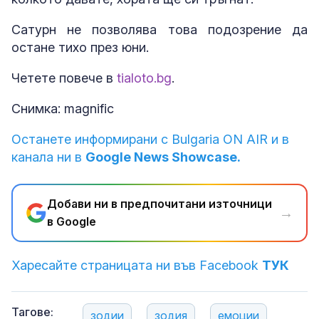
Сатурн не позволява това подозрение да
остане тихо през юни.
Четете повече в
tialoto.bg
.
Снимка: magnific
Останете информирани с Bulgaria ON AIR и в
канала ни в
Google News Showcase.
Добави ни в предпочитани източници
→
в Google
Харесайте страницата ни във Facebook
ТУК
Тагове:
зодии
зодия
емоции