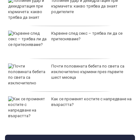
Топлинен удар и дехидратация при
кърмачета: какво трябва да знаят
родителите
Кървене след секс – трябва ли да се
притесняваме?
Почти половината бебета по света са
изключително кърмени през първите
шест месеца
Как се променят костите с напредване на
възрастта?