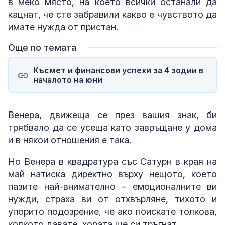
в меко място, на което всички останали да
кацнат, че сте забравили какво е чувството да
имате нужда от пристан.
Още по темата
Късмет и финансови успехи за 4 зодии в
началото на юни
Венера, движеща се през вашия знак, би
трябвало да се усеща като завръщане у дома
и в някои отношения е така.
Но Венера в квадратура със Сатурн в края на
май натиска директно върху нещото, което
пазите най-внимателно – емоционалните ви
нужди, страха ви от отхвърляне, тихото и
упорито подозрение, че ако поискате толкова,
колкото давате, хората ще си тръгнат.