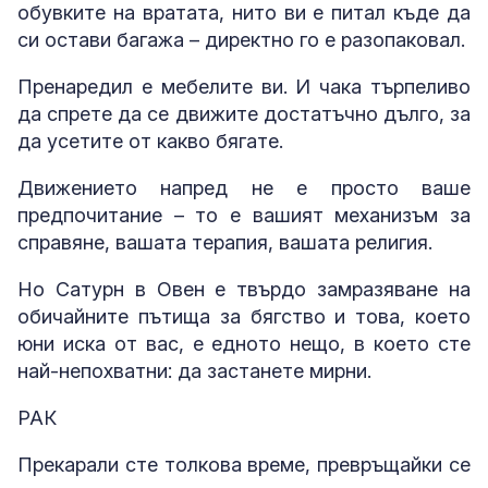
обувките на вратата, нито ви е питал къде да
си остави багажа – директно го е разопаковал.
Пренаредил е мебелите ви. И чака търпеливо
да спрете да се движите достатъчно дълго, за
да усетите от какво бягате.
Движението напред не е просто ваше
предпочитание – то е вашият механизъм за
справяне, вашата терапия, вашата религия.
Но Сатурн в Овен е твърдо замразяване на
обичайните пътища за бягство и това, което
юни иска от вас, е едното нещо, в което сте
най-непохватни: да застанете мирни.
РАК
Прекарали сте толкова време, превръщайки се