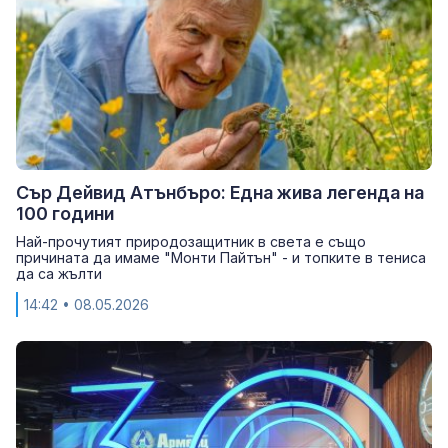
Сър Дейвид Атънбъро: Една жива легенда на
100 години
Най-прочутият природозащитник в света е също
причината да имаме "Монти Пайтън" - и топките в тениса
да са жълти
14:42
• 08.05.2026