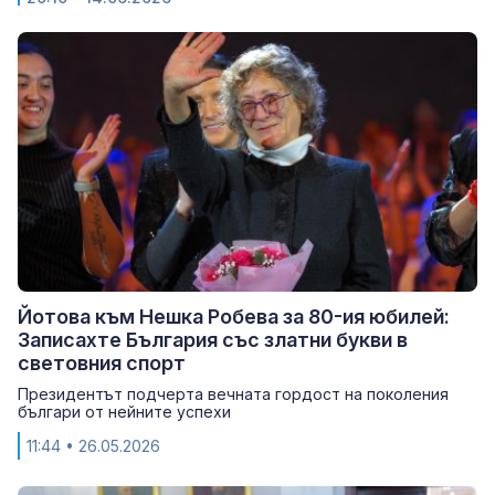
Йотова към Нешка Робева за 80-ия юбилей:
Записахте България със златни букви в
световния спорт
Президентът подчерта вечната гордост на поколения
българи от нейните успехи
11:44
• 26.05.2026