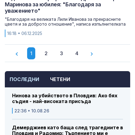
Маринова за юбилея: "Благодаря за
уважението"
"Благодаря на великата Лили Иванова за прекрасните
цветя и за доброто отношение", написа изпълнителката
16:18
• 06.12.2025
1
2
3
4
ПОСЛЕДНИ
ЧЕТЕНИ
Нинова за убийството в Пловдив: Ако бях
съдия - най-високата присъда
22:36 • 10.08.26
Демерджиев като баща след трагедиите в
Пловдив и Радомир: Търпението ми е