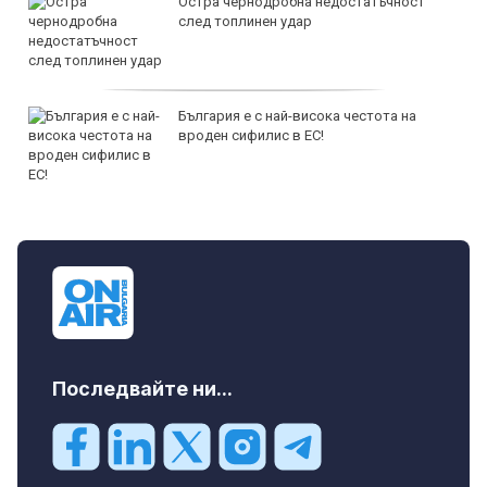
Остра чернодробна недостатъчност
след топлинен удар
България е с най-висока честота на
вроден сифилис в ЕС!
Последвайте ни...