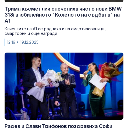
Трима късметлии спечелиха чисто нови BMW
318i в юбилейното "Колелото на съдбата" на
А1
Клиентите на А1 се радваха и на смартчасовници,
смартфони и още награди
12:19
• 19.12.2025
Радев и Слави Трифонов поздравиха Софи