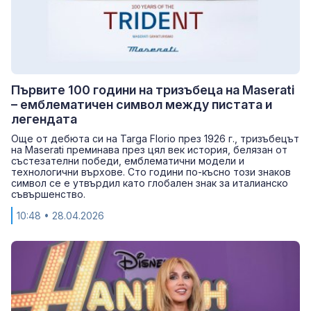
Първите 100 години на тризъбеца на Maserati
– емблематичен символ между пистата и
легендата
Още от дебюта си на Targa Florio през 1926 г., тризъбецът
на Maserati преминава през цял век история, белязан от
състезателни победи, емблематични модели и
технологични върхове. Сто години по-късно този знаков
символ се е утвърдил като глобален знак за италианско
съвършенство.
10:48
• 28.04.2026