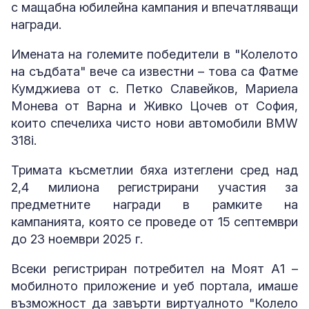
с мащабна юбилейна кампания и впечатляващи
награди.
Имената на големите победители в "Колелото
на съдбата" вече са известни – това са Фатме
Кумджиева от с. Петко Славейков, Мариела
Монева от Варна и Живко Цочев от София,
които спечелиха чисто нови автомобили BMW
318i.
Тримата късметлии бяха изтеглени сред над
2,4 милиона регистрирани участия за
предметните награди в рамките на
кампанията, която се проведе от 15 септември
до 23 ноември 2025 г.
Всеки регистриран потребител на Моят А1 –
мобилното приложение и уеб портала, имаше
възможност да завърти виртуалното "Колело