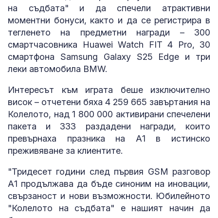
на съдбата" и да спечели атрактивни
моментни бонуси, както и да се регистрира в
тегленето на предметни награди – 300
смартчасовника Huawei Watch FIT 4 Pro, 30
смартфона Samsung Galaxy S25 Edge и три
леки автомобила BMW.
Интересът към играта беше изключително
висок – отчетени бяха 4 259 665 завъртания на
Колелото, над 1 800 000 активирани спечелени
пакета и 333 раздадени награди, които
превърнаха празника на А1 в истинско
преживяване за клиентите.
"Тридесет години след първия GSM разговор
А1 продължава да бъде синоним на иновации,
свързаност и нови възможности. Юбилейното
"Колелото на съдбата" е нашият начин да