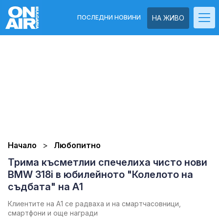
ПОСЛЕДНИ НОВИНИ
НА ЖИВО
Начало
Любопитно
Трима късметлии спечелиха чисто нови
BMW 318i в юбилейното "Колелото на
съдбата" на А1
Клиентите на А1 се радваха и на смартчасовници,
смартфони и още награди