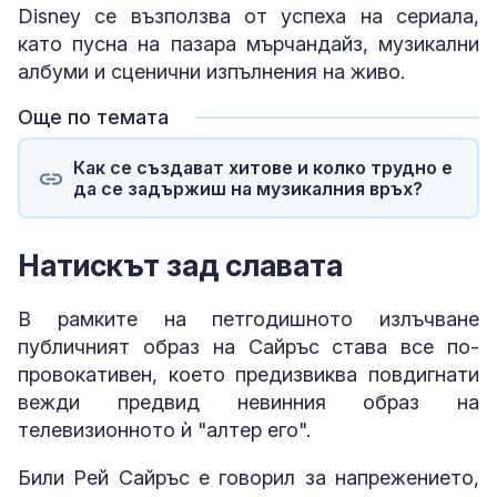
Disney се възползва от успеха на сериала,
като пусна на пазара мърчандайз, музикални
албуми и сценични изпълнения на живо.
Още по темата
Как се създават хитове и колко трудно е
да се задържиш на музикалния връх?
Натискът зад славата
В рамките на петгодишното излъчване
публичният образ на Сайръс става все по-
провокативен, което предизвиква повдигнати
вежди предвид невинния образ на
телевизионното ѝ "алтер его".
Били Рей Сайръс е говорил за напрежението,