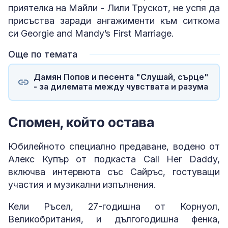
приятелка на Майли - Лили Трускот, не успя да
присъства заради ангажименти към ситкома
си Georgie and Mandy’s First Marriage.
Още по темата
Дамян Попов и песента "Слушай, сърце"
- за дилемата между чувствата и разума
Спомен, който остава
Юбилейното специално предаване, водено от
Алекс Купър от подкаста Call Her Daddy,
включва интервюта със Сайръс, гостуващи
участия и музикални изпълнения.
Кели Ръсел, 27-годишна от Корнуол,
Великобритания, и дългогодишна фенка,