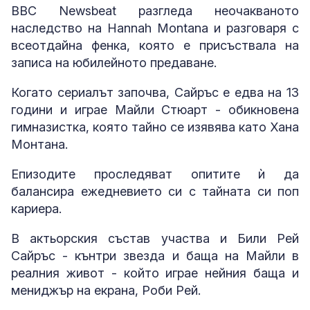
BBC Newsbeat разгледа неочакваното
наследство на Hannah Montana и разговаря с
всеотдайна фенка, която е присъствала на
записа на юбилейното предаване.
Когато сериалът започва, Сайръс е едва на 13
години и играе Майли Стюарт - обикновена
гимназистка, която тайно се изявява като Хана
Монтана.
Епизодите проследяват опитите ѝ да
балансира ежедневието си с тайната си поп
кариера.
В актьорския състав участва и Били Рей
Сайръс - кънтри звезда и баща на Майли в
реалния живот - който играе нейния баща и
мениджър на екрана, Роби Рей.