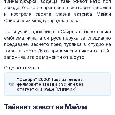
тийнейджърка, водеща таен живот като поп
звезда, бързо се превърна в световен феномен
и изстреля своята главна актриса Майли
Сайръс към международна слава.
По случай годишнината Сайръс отново сложи
емблематичната си руса перука за специално
предаване, заснето пред публика в студио на
живо, в което бяха припомнени някои от най-
запомнящите се моменти от шоуто.
Още по темата
"Оскари" 2026: Така изглеждат
филмовите звезди със или без
статуетки в ръце (СНИМКИ)
Тайният живот на Майли