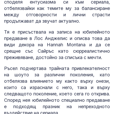
споделя ентусиазма си към сериала,
отбелязвайки как темите му за балансиране
между отговорности и лични страсти
продължават да звучат актуално.
Тя е присъствала на записа на юбилейното
предаване в Лос Анджелис и описва това да
види декора на Hannah Montana и да се
срещне със Сайръс като сюрреалистично
преживяване, достойно за списъка с мечти.
Ръсел подчертава трайната привлекателност
на шоуто за различни поколения, като
отбелязва влиянието му както върху онези,
които са израснали с него, така и върху
следващото поколение, което сега го открива.
Според нея юбилейното специално предаване
е подходящ празник на непреходното
въздействие на сериала.