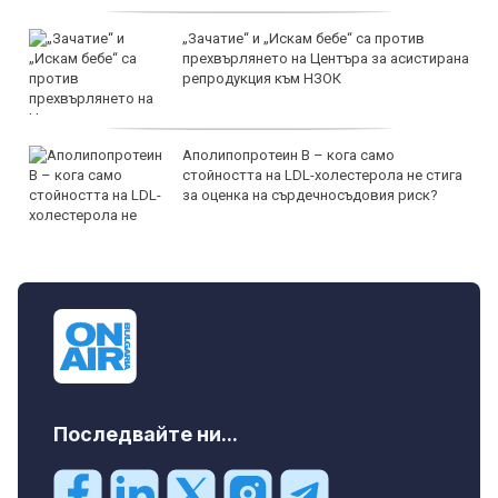
„Зачатие“ и „Искам бебе“ са против
прехвърлянето на Центъра за асистирана
репродукция към НЗОК
Аполипопротеин B – кога само
стойността на LDL-холестерола не стига
за оценка на сърдечносъдовия риск?
Последвайте ни...