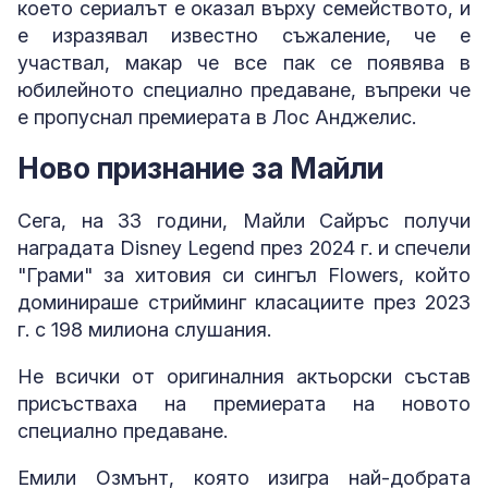
което сериалът е оказал върху семейството, и
е изразявал известно съжаление, че е
участвал, макар че все пак се появява в
юбилейното специално предаване, въпреки че
е пропуснал премиерата в Лос Анджелис.
Ново признание за Майли
Сега, на 33 години, Майли Сайръс получи
наградата Disney Legend през 2024 г. и спечели
"Грами" за хитовия си сингъл Flowers, който
доминираше стрийминг класациите през 2023
г. с 198 милиона слушания.
Не всички от оригиналния актьорски състав
присъстваха на премиерата на новото
специално предаване.
Емили Озмънт, която изигра най-добрата