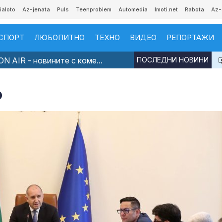
ialoto
Az-jenata
Puls
Teenproblem
Automedia
Imoti.net
Rabota
Az-
СПОРТ
ЛЮБОПИТНО
ТЕХНО
ВИДЕО
РЕПОРТАЖИ
N AIR - новините с коме...
ПОСЛЕДНИ НОВИНИ
о