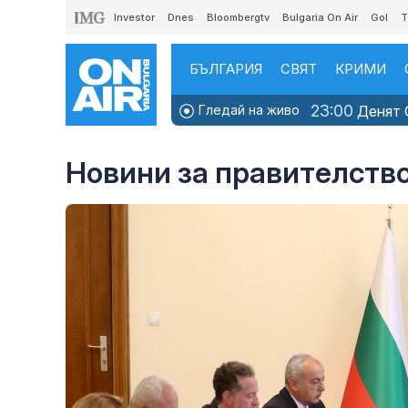
Investor
Dnes
Bloombergtv
Bulgaria On Air
Gol
T
БЪЛГАРИЯ
СВЯТ
КРИМИ
23:00
Гледай на живо
Денят O
Новини за правителств