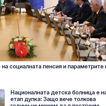
на социалната пенсия и параметрите 
Националната детска болница е н
етап дупка: Защо вече толкова
години не можем да я построим