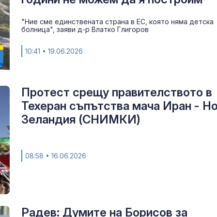
"Ние сме единствената страна в ЕС, която няма детска
болница", заяви д-р Влатко Глигоров
10:41
• 19.06.2026
Протест срещу правителството в
Техеран съпътства мача Иран - Н
Зеландия (СНИМКИ)
За наказание:
в “месомелач
08:58
• 16.06.2026
руски войник
в рокля (ВИД
Китай тества 
опасни мисии:
щурмовите
Радев: Думите на Борисов за
хеликоптери 