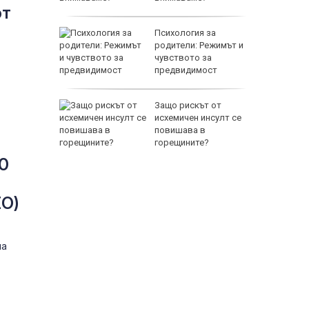
от
между
Психология за
а се
родители: Режимът и
 един
чувството за
предвидимост
 по
Защо рискът от
йна за
исхемичен инсулт се
повишава в
горещините?
80
ЕО)
на