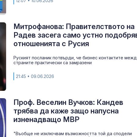
12:07
• 10.06.2026
Митрофанова: Правителството на
Радев засега само устно подобря
отношенията с Русия
Руският посланик потвърди, че бизнес контактите межд
страните практически са замразени
21:45
• 09.06.2026
Проф. Веселин Вучков: Кандев
трябва да каже защо напусна
изненадващо МВР
"Въобще не изключвам възможността той да сподели