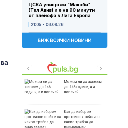
ЦСКА унищожи "Макаби"
(Тел Авив) и е на 90 минути
от плейофа в Лига Европа
21:05 • 06.08.26
ВИЖ ВСИЧКИ НОВИНИ
ова
 Пратиха
Можем ли да живеем
ката”
до 146 години, а и
 облечен
повече?
ЕО 16+)
Z-10 за
Как да изберем
протеинов шейк и за
какво трябва да
тренират
внимаваме?