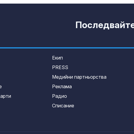
Последвайте 
Екип
PRESS
Медийни партньорства
е
Реклама
дарти
Радио
Списание