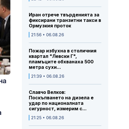
Иран отрече твърденията за
фиксирани транзитни такси в
Ормузкия проток
21:56 • 06.08.26
Пожар избухна в столичния
квартал "Левски Г",
пламъците обхванаха 500
метра сухи...
21:39 • 06.08.26
на
Славчо Велков:
Поскъпването на дизела е
удар по националната
сигурност, измерим с...
а
21:25 • 06.08.26