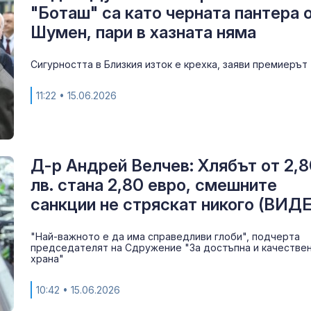
"Боташ" са като черната пантера 
полети под радара
Шумен, пари в хазната няма
Как войните 
Иран и Украйн
превърнаха в
Сигурността в Близкия изток е крехка, заяви премиерът
енергиен шок
11:22
• 15.06.2026
Меган Маркъл
бански в басе
ЧРД
Д-р Андрей Велчев: Хлябът от 2,
лв. стана 2,80 евро, смешните
санкции не стряскат никого (ВИД
"Най-важното е да има справедливи глоби", подчерта
председателят на Сдружение "За достъпна и качестве
храна"
10:42
• 15.06.2026