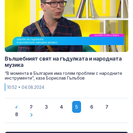
Вълшебният свят на гъдулката и народната
музика
“В момента в България има голям проблем с народните
инструменти”, каза Борислав Гълъбов
10:52
• 04.08.2024
2
3
4
5
6
7
8