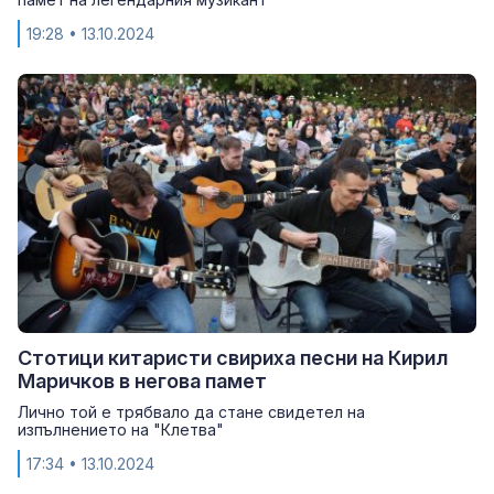
19:28
• 13.10.2024
Стотици китаристи свириха песни на Кирил
Маричков в негова памет
Лично той е трябвало да стане свидетел на
изпълнението на "Клетва"
17:34
• 13.10.2024