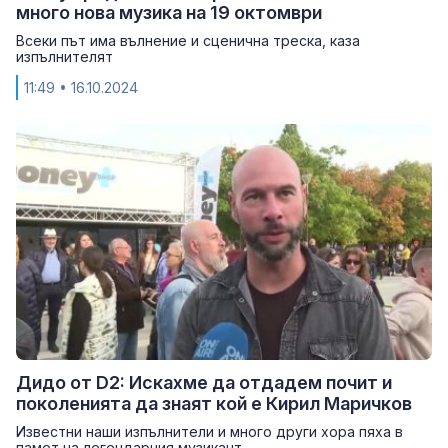
много нова музика на 19 октомври
Всеки път има вълнение и сценична треска, каза
изпълнителят
11:49
• 16.10.2024
Дидо от D2: Искахме да отдадем почит и
поколенията да знаят кой е Кирил Маричков
Известни наши изпълнители и много други хора пяха в
памет на легендарния музикант