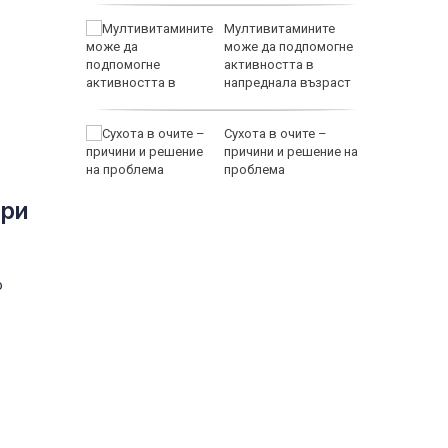
Мултивитамините
рещу
може да подпомогне
с
активността в
напреднала възраст
Сухота в очите –
е днес
причини и решение на
проблема
ори
118000 
о