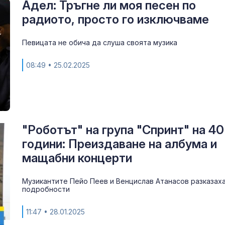
Адел: Тръгне ли моя песен по
радиото, просто го изключваме
Певицата не обича да слуша своята музика
08:49
• 25.02.2025
"Роботът" на група "Спринт" на 40
години: Преиздаване на албума и
мащабни концерти
Музикантите Пейо Пеев и Венцислав Атанасов разказах
подробности
11:47
• 28.01.2025