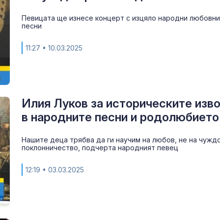
ЦСКА 1948 с
Певицата ще изнесе концерт с изцяло народни любовни
равенство с
песни
Панатинайко
11:27
• 10.03.2025
Жълт код:
Температурит
до 37 градуса
Илия Луков за историческите изв
в народните песни и родолюбието
Нашите деца трябва да ги научим на любов, не на чужд
поклонничество, подчерта народният певец
12:19
• 03.03.2025