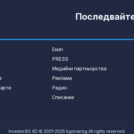
Последвайте 
Екип
PRESS
Медийни партньорства
е
Реклама
дарти
Радио
Списание
Investor.BG AD © 2001-2026 bgonair.bg All rights reserved.