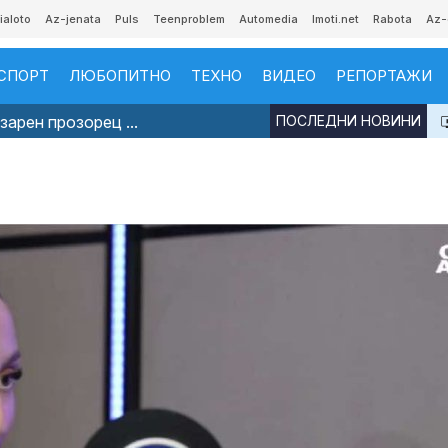
ialoto
Az-jenata
Puls
Teenproblem
Automedia
Imoti.net
Rabota
Az-
СПОРТ
ЛЮБОПИТНО
ТЕХНО
ВИДЕО
РЕПОРТАЖИ
арен прозорец ...
ПОСЛЕДНИ НОВИНИ