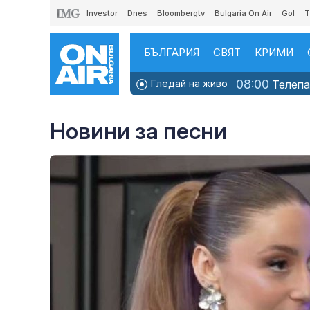
Investor
Dnes
Bloombergtv
Bulgaria On Air
Gol
T
БЪЛГАРИЯ
СВЯТ
КРИМИ
08:00
Гледай на живо
Телепаз
Новини за песни