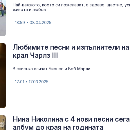
Най-важното, което си пожелават, е здраве, щастие, ус
живота и любов
18:59
• 08.04.2025
Любимите песни и изпълнители на
крал Чарлз III
В списъка влизат Бионсе и Боб Марли
Има ли алтер
17:01
• 17.03.2025
НАТО за Укра
Убитият мъж 
Пловдив е на
Нина Николина с 4 нови песни сега
години от Кр
албум до края на годината