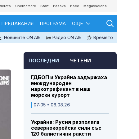
deteto
Chernomore
Start
Posoka
Boec
Megavselena
ПРЕДАВАНИЯ
ПРОГРАМА
ОЩЕ
Новините ON AIR
Радио ON AIR
Времето
ПОСЛЕДНИ
ЧЕТЕНИ
ГДБОП и Украйна задържаха
международен
наркотрафикант в наш
морски курорт
07:05 • 06.08.26
Украйна: Русия разполага
севернокорейски сили със
120 балистични ракети