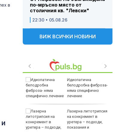
по-мръсно място от
пех в
столичния кв. "Левски"
22:30 • 05.08.26
ВИЖ ВСИЧКИ НОВИНИ
натива на
Идиопатична
йна?
белодробна фиброза-
няма специфично
лечение
в
Лазерна литотрипсия
 31
на конкремент в
 и
ичим
уретера – подходи,
показания и
противопоказания