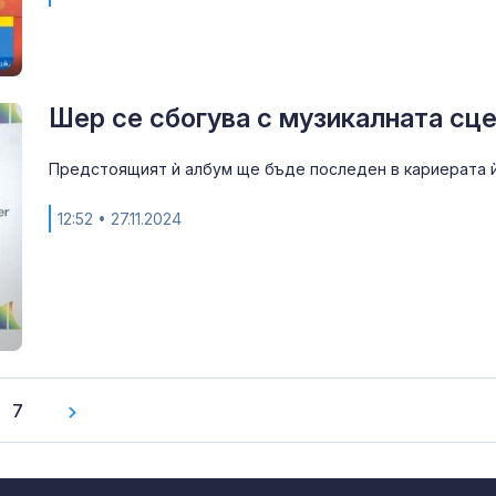
Шер се сбогува с музикалната сц
Предстоящият ѝ албум ще бъде последен в кариерата 
12:52
• 27.11.2024
7