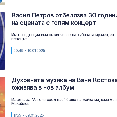
Васил Петров отбелязва 30 годин
на сцената с голям концерт
Има тенденция към съживяване на хубавата музика, каз
певецът
20:49
• 10.01.2025
Духовната музика на Ваня Костов
оживява в нов албум
Идеята за "Ангели сред нас" беше на майка ми, каза Боя
Михайлов
11:55
• 09.01.2025