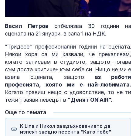
Loaded
:
Unmute
7.44%
Васил Петров
отбелязва 30 години на
сцената на 21 януари, в зала 1 на НДК.
"Тридесет професионални години на сцената.
Някои хора са ми казвали, че прекалявам,
когато записвам в студиото, защото тогава
съм доста критичен към себе си. Нищо не ми е
взела сцената, защото
аз работя
професията, която ми е най-любимата.
Когато правиш нещо с удоволствие, то не ти
тежи", заяви певецът в
"Денят ON AIR".
Още по темата
K.Lina и Никол за вдъхновението да
изпеят заедно песента "Като тебе"