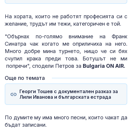
На хората, които не работят професията си с
желание, трудът им тежи, категоричен е той.
"Обърнах по-голямо внимание на Франк
Синатра чак когато ме оприличиха на него.
Много добре мина турнето, нищо че си бях
счупил крака преди това. Ботушът не ми
попречи", сподели Петров за
Bulgaria ON AIR.
Още по темата
Георги Тошев с документален разказ за
Лили Иванова и българската естрада
По думите му има много песни, които чакат да
бъдат записани.