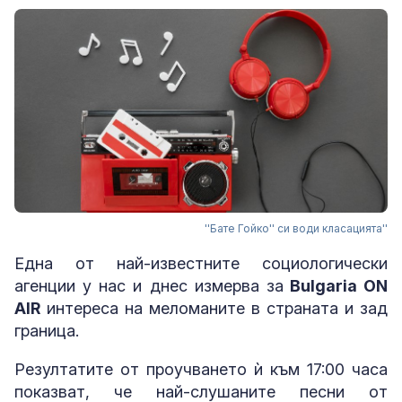
''Бате Гойко'' си води класацията''
Една от най-известните социологически
агенции у нас и днес измерва за
Bulgaria ON
AIR
интереса на меломаните в страната и зад
граница.
Резултатите от проучването ѝ към 17:00 часа
показват, че най-слушаните песни от