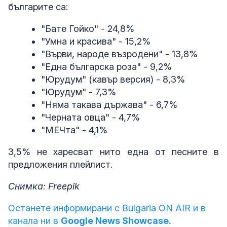
българите са:
"Бате Гойко" - 24,8%
"Умна и красива" - 15,2%
"Върви, народе възродени" - 13,8%
"Една българска роза" - 9,2%
"Юрудум" (кавър версия) - 8,3%
"Юрудум" - 7,3%
"Няма такава държава" - 6,7%
"Черната овца" - 4,7%
"МЕЧта" - 4,1%
3,5% не харесват нито една от песните в
предложения плейлист.
Снимка: Freepik
Останете информирани с Bulgaria ON AIR и в
канала ни в
Google News Showcase.