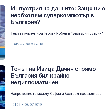
Индустрия на данните: Защо ни е
необходим суперкомпютър в
България?
Темата коментира Георги Робев в "България сутрин"
08:28
• 09.07.2019
Тонът на Ивица Дачич спрямо
България бил крайно
недипломатичен
Напрежението между София и Белград продължава
21:05
• 08.07.2019