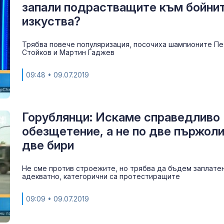
запали подрастващите към бойни
Как войните 
Иран и Украйн
изкуства?
превърнаха в
енергиен шок
Трябва повече популяризация, посочиха шампионите П
Стойков и Мартин Гаджев
Меган Маркъл
бански в басе
09:48
• 09.07.2019
ЧРД
Горублянци: Искаме справедливо
обезщетение, а не по две пържоли
две бири
Не сме против строежите, но трябва да бъдем заплате
адекватно, категорични са протестиращите
09:09
• 09.07.2019