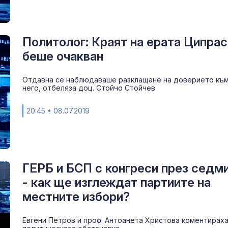
Политолог: Краят на ерата Ципрас
беше очакван
Отдавна се наблюдаваше разклащане на доверието къ
него, отбеляза доц. Стойчо Стойчев
20:45
• 08.07.2019
ГЕРБ и БСП с конгреси през седм
- как ще изглеждат партиите на
местните избори?
Евгени Петров и проф. Антоанета Христова коментирах