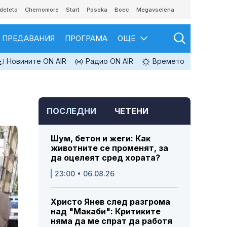
deteto
Chernomore
Start
Posoka
Boec
Megavselena
ПРЕДАВАНИЯ
ПРОГРАМА
ОЩЕ
Новините ON AIR
Радио ON AIR
Времето
ПОСЛЕДНИ
ЧЕТЕНИ
Шум, бетон и жеги: Как
животните се променят, за
да оцелеят сред хората?
23:00 • 06.08.26
Христо Янев след разгрома
над "Макаби": Критиките
няма да ме спрат да работя