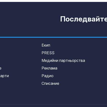
Последвайте 
Екип
PRESS
Медийни партньорства
е
Реклама
дарти
Радио
Списание