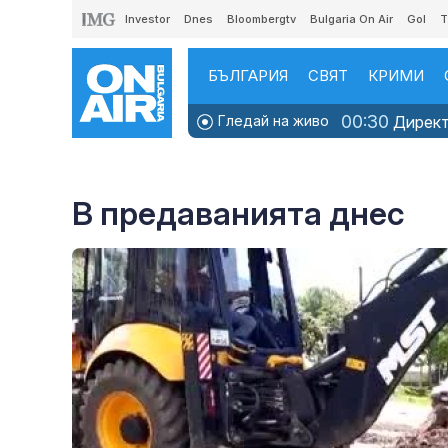
Investor
Dnes
Bloombergtv
Bulgaria On Air
Gol
T
БЪЛГАРИЯ
СВЯТ
КРИМИ
00:30
Гледай на живо
Директн
В предаванията днес