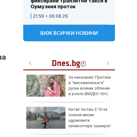
фиксирани транзитни такси в
а
Ормузкия проток
21:56 • 06.08.26
ВИЖ ВСИЧКИ НОВИНИ
за
 Пратиха
Можем ли да живеем
ката”
до 146 години, а и
 облечен
повече?
ЕО 16+)
Z-10 за
Как да изберем
протеинов шейк и за
какво трябва да
тренират
внимаваме?