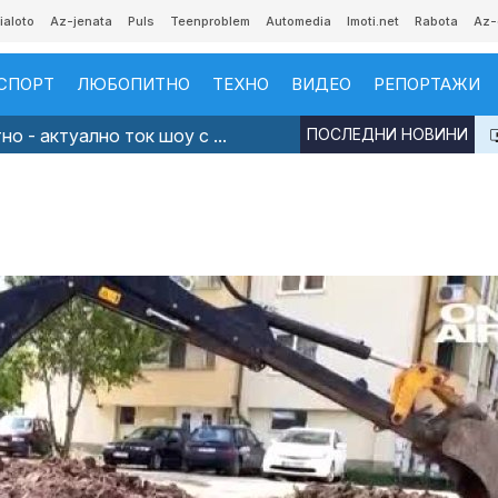
ialoto
Az-jenata
Puls
Teenproblem
Automedia
Imoti.net
Rabota
Az-
СПОРТ
ЛЮБОПИТНО
ТЕХНО
ВИДЕО
РЕПОРТАЖИ
о - актуално ток шоу с ...
ПОСЛЕДНИ НОВИНИ