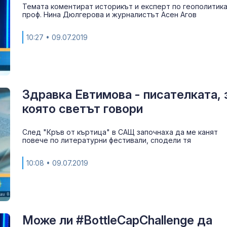
Темата коментират историкът и експерт по геополитик
проф. Нина Дюлгерова и журналистът Асен Агов
10:27
• 09.07.2019
Здравка Евтимова - писателката, 
която светът говори
За наказание:
След "Кръв от къртица" в САЩ започнаха да ме канят
в “месомелач
повече по литературни фестивали, сподели тя
руски войник
в рокля (ВИД
10:08
• 09.07.2019
Китай тества 
опасни мисии:
щурмовите
хеликоптери 
Може ли #BottleCapChallenge да
полети под радара