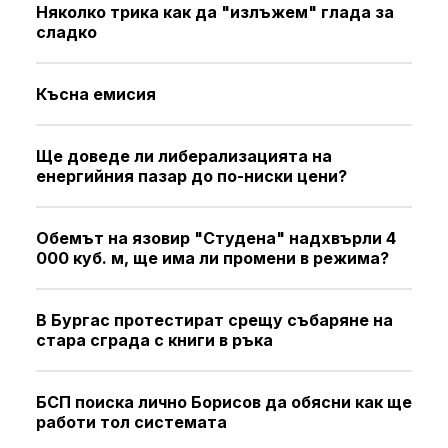
Няколко трика как да "излъжем" глада за
сладко
Късна емисия
Ще доведе ли либерализацията на
енергийния пазар до по-ниски цени?
Обемът на язовир "Студена" надхвърли 4
000 куб. м, ще има ли промени в режима?
В Бургас протестират срещу събаряне на
стара сграда с книги в ръка
БСП поиска лично Борисов да обясни как ще
работи тол системата