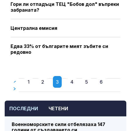
Гори ли отпадъци ТЕЦ "Бобов дол" въпреки
забраната?
Централна емисия
Едва 33% от българите мият зъбите си
редовно
1
2
3
4
5
6
ПОСЛЕДНИ
ЧЕТЕНИ
Военноморските сили отбелязаха 147
години от създаването си