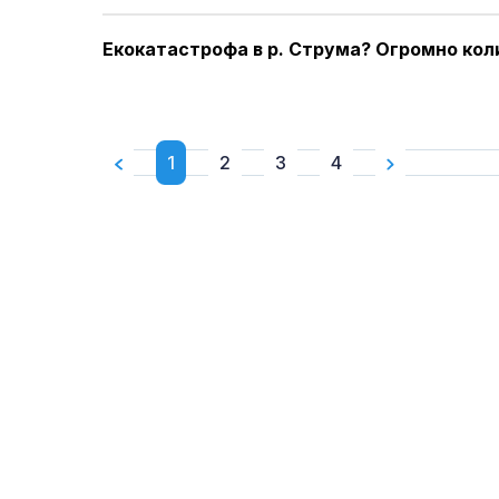
Екокатастрофа в р. Струма? Огромно кол
1
2
3
4