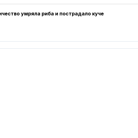
ичество умряла риба и пострадало куче
Виктория Анг
стана светов
шампионка на
скок
Милионерите 
намаляват, н
им се увелич
Почина Дон Н
треньорът ле