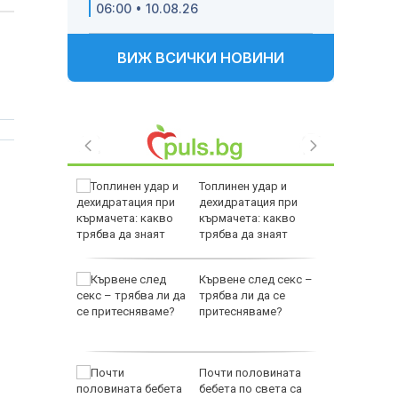
06:00 • 10.08.26
ВИЖ ВСИЧКИ НОВИНИ
елова
Топлинен удар и
на
дехидратация при
 троен
кърмачета: какво
трябва да знаят
родителите
у нас
Кървене след секс –
о парите
трябва ли да се
ават
притесняваме?
елсън,
Почти половината
генда в
бебета по света са