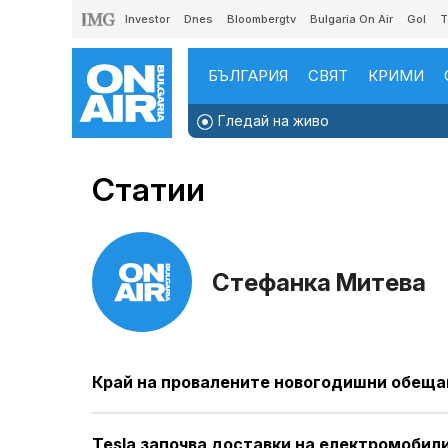
Investor
Dnes
Bloombergtv
Bulgaria On Air
Gol
T
БЪЛГАРИЯ
СВЯТ
КРИМИ
Гледай на живо
Статии
Стефанка Митева
Край на провалените новогодишни обеща
Tesla започва доставки на електромобил