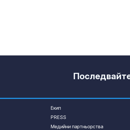
НБА
Горещо и днес
вали само в 
Последвайте 
Екип
PRESS
Медийни партньорства