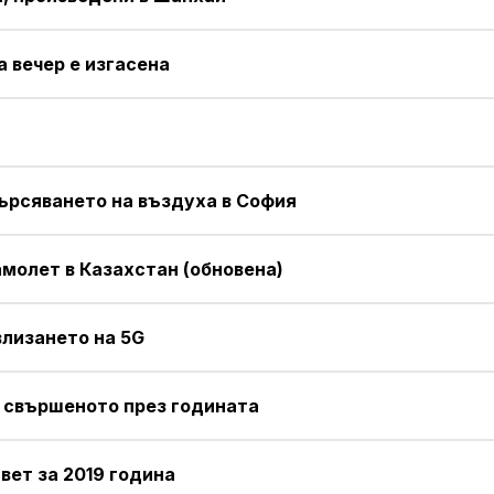
а вечер е изгасена
мърсяването на въздуха в София
амолет в Казахстан (обновена)
влизането на 5G
а свършеното през годината
ет за 2019 година