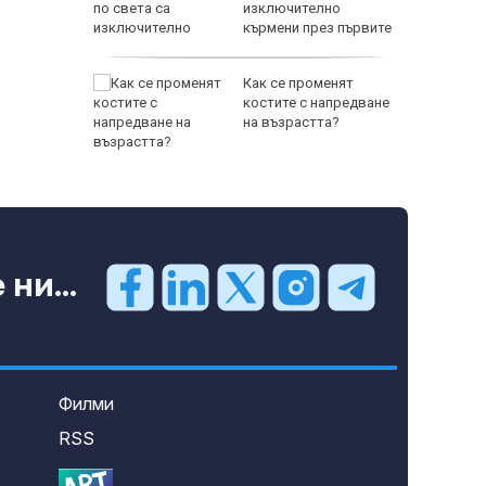
изключително
кърмени през първите
шест месеца
, ще
Как се променят
планините
костите с напредване
на възрастта?
ни...
Филми
RSS