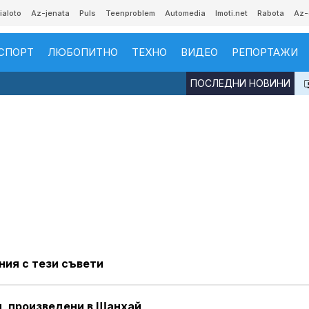
ialoto
Az-jenata
Puls
Teenproblem
Automedia
Imoti.net
Rabota
Az-
СПОРТ
ЛЮБОПИТНО
ТЕХНО
ВИДЕО
РЕПОРТАЖИ
ПОСЛЕДНИ НОВИНИ
ния с тези съвети
и, произведени в Шанхай