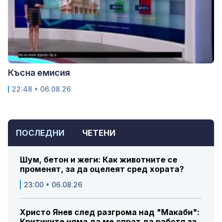
Късна емисия
22:48 • 06.08.26
ПОСЛЕДНИ
ЧЕТЕНИ
Шум, бетон и жеги: Как животните се
променят, за да оцелеят сред хората?
23:00 • 06.08.26
Христо Янев след разгрома над "Макаби":
Критиките няма да ме спрат да работя за