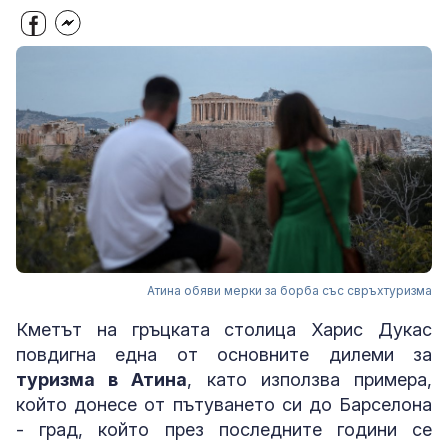
Атина обяви мерки за борба със свръхтуризма
Кметът на гръцката столица Харис Дукас
повдигна една от основните дилеми за
туризма в Атина
, като използва примера,
който донесе от пътуването си до Барселона
- град, който през последните години се