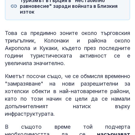
Туризмът в Гърция в "нестабилно
равновесие" заради войната в Близкия
изток
Това са предимно зоните около търговския
триъгълник, Колонаки и района около
Акропола и Кукаки, където през последните
години туристическата активност се е
увеличила значително.
Кметът посочи също, че се обмисля временно
"замразяване" на нови разрешителни за
хотелски обекти в най-натоварените райони,
като по този начин се цели да се намали
допълнителният натиск върху
инфраструктурата.
В същото време той подчерта
необходимостта да се
насърчават