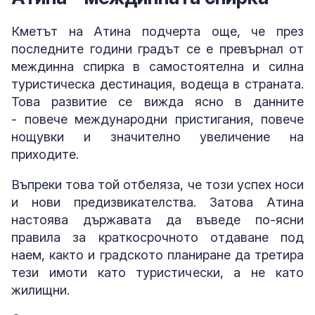
Кметът на Атина подчерта още, че през
последните години градът се е превърнал от
междинна спирка в самостоятелна и силна
туристическа дестинация, водеща в страната.
Това развитие се вижда ясно в данните
- повече международни пристигания, повече
нощувки и значително увеличение на
приходите.
Въпреки това той отбеляза, че този успех носи
и нови предизвикателства. Затова Атина
настоява държавата да въведе по-ясни
правила за краткосрочното отдаване под
наем, както и градското планиране да третира
тези имоти като туристически, а не като
жилищни.