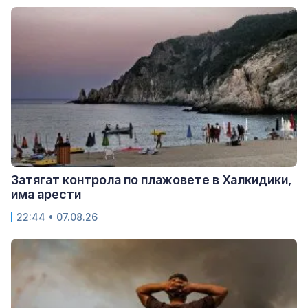
Затягат контрола по плажовете в Халкидики,
има арести
22:44 • 07.08.26