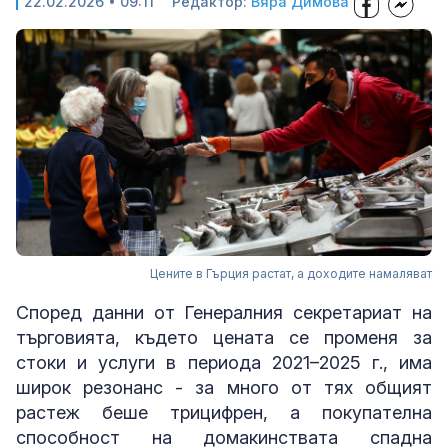
22.02.2026 • 09:11
Редактор:
Вяра Димова
Цените в Гърция растат, а доходите намаляват
Според данни от Генералния секретариат на
търговията, където цената се променя за
стоки и услуги в периода 2021–2025 г., има
широк резонанс - за много от тях общият
растеж беше трицифрен, а покупателна
способност на домакинствата спадна