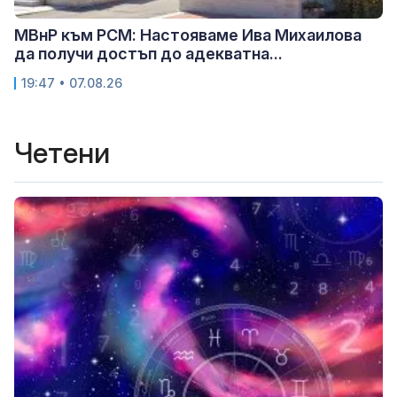
МВнР към РСМ: Настояваме Ива Михаилова
да получи достъп до адекватна...
19:47 • 07.08.26
Четени