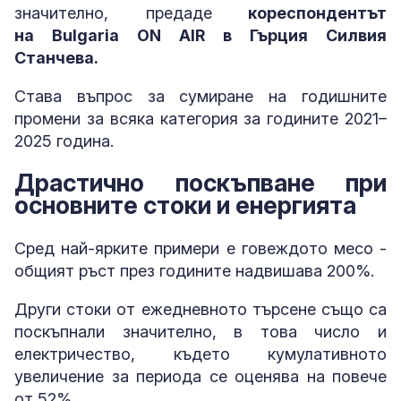
значително, предаде
кореспондентът
на Bulgaria ON AIR в Гърция Силвия
Станчева.
Става въпрос за сумиране на годишните
промени за всяка категория за годините 2021–
2025 година.
Драстично поскъпване при
основните стоки и енергията
Сред най-ярките примери е говеждото месо -
общият ръст през годините надвишава 200%.
Други стоки от ежедневното търсене също са
поскъпнали значително, в това число и
електричество, където кумулативното
увеличение за периода се оценява на повече
от 52%.