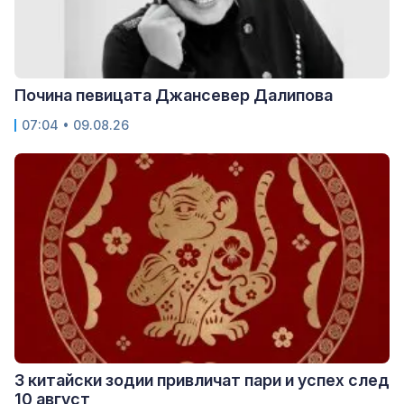
Почина певицата Джансевер Далипова
07:04 • 09.08.26
3 китайски зодии привличат пари и успех след
10 август