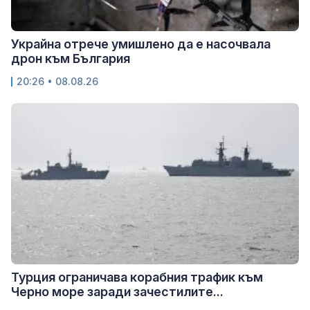
Украйна отрече умишлено да е насочвала
дрон към България
20:26 • 08.08.26
Турция ограничава корабния трафик към
Черно море заради зачестилите...