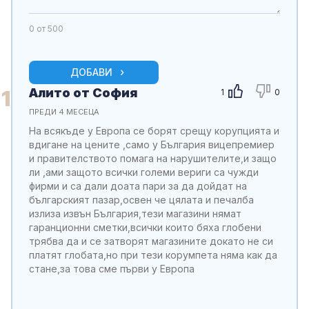
0
от 500
ДОБАВИ
Алито от София
1
1
0
ПРЕДИ 4 МЕСЕЦА
На всякъде у Европа се борят срещу корупцията и
вдигане на цените ,само у България вицепремиер
и правителството помага на нарушителите,и защо
ли ,ами защото всички големи вериги са чужди
фирми и са дали доата пари за да дойдат на
българският пазар,освен че цялата и печалба
излиза извън България,тези магазини нямат
гаранционни сметки,всички които бяха глобени
трябва да и се затворят магазините докато не си
платят глобата,но при тези корумпета няма как да
стане,за това сме първи у Европа