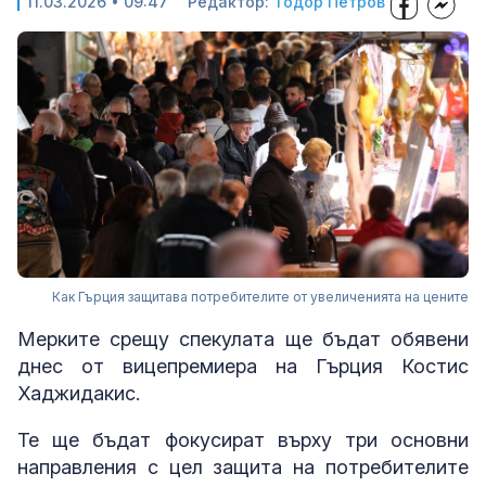
11.03.2026 • 09:47
Редактор:
Тодор Петров
Как Гърция защитава потребителите от увеличенията на цените
Мерките срещу спекулата ще бъдат обявени
днес от вицепремиера на Гърция Костис
Хаджидакис.
Те ще бъдат фокусират върху три основни
направления с цел защита на потребителите