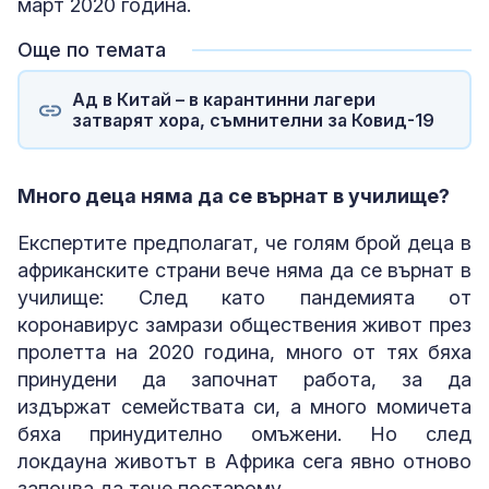
март 2020 година.
Още по темата
Ад в Китай – в карантинни лагери
затварят хора, съмнителни за Ковид-19
Много деца няма да се върнат в училище?
Експертите предполагат, че голям брой деца в
африканските страни вече няма да се върнат в
училище: След като пандемията от
коронавирус замрази обществения живот през
пролетта на 2020 година, много от тях бяха
принудени да започнат работа, за да
издържат семействата си, а много момичета
бяха принудително омъжени. Но след
локдауна животът в Африка сега явно отново
започва да тече постарому.