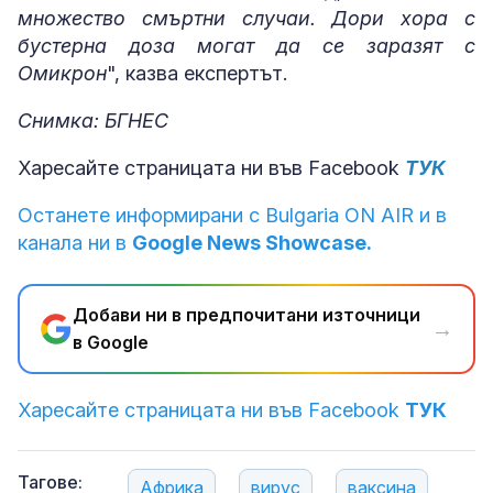
множество смъртни случаи. Дори хора с
бустерна доза могат да се заразят с
Омикрон
", казва експертът.
Снимка: БГНЕС
Харесайте страницата ни във Facebook
ТУК
Останете информирани с Bulgaria ON AIR и в
канала ни в
Google News Showcase.
Добави ни в предпочитани източници
→
в Google
Харесайте страницата ни във Facebook
ТУК
Тагове:
Африка
вирус
ваксина