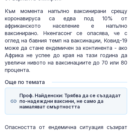
Към момента напълно ваксинирани срещу
коронавируса са едва под 10% от
африканското население е напълно
ваксинирано. Нкенгасонг се опасява, че с
оглед на бавния темп на ваксинации, Ковид-19
може да стане ендемичен за континента - ако
Африка не успее до края на тази година да
увеличи нивото на ваксинациите до 70 или 80
процента.
Още по темата
Проф. Найденски: Трябва да се създадат
по-надеждни ваксини, не само да
намаляват смъртността
Опасността от ендемична ситуация съзират