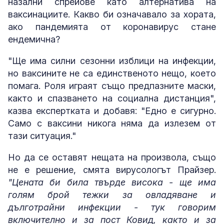
назални спрейове като алтернатива на
ваксинациите. Какво би означавало за хората,
ако пандемията от коронавирус стане
ендемична?
"Ще има силни сезонни изблици на инфекции,
но ваксините не са единственото нещо, което
помага. Роля играят също предпазните маски,
както и спазването на социална дистанция",
казва експертката и добавя: "Едно е сигурно.
Само с ваксини никога няма да излезем от
тази ситуация."
Но да се оставят нещата на произвола, също
не е решение, смята вирусологът Прайзер.
"Цената би била твърде висока - ще има
голям брой тежки за овладяване и
дълготрайни инфекции - тук говорим
включително и за пост Ковид, както и за