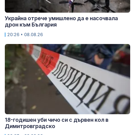
Украйна отрече умишлено да е насочвала
дрон към България
20:26 • 08.08.26
18-годишен уби чичо си с дървен кол в
Димитровградско