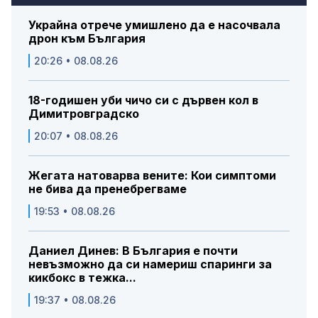
Украйна отрече умишлено да е насочвала
дрон към България
20:26 • 08.08.26
18-годишен уби чичо си с дървен кол в
Димитровградско
20:07 • 08.08.26
Жегата натоварва вените: Кои симптоми
не бива да пренебрегваме
19:53 • 08.08.26
Даниел Динев: В България е почти
невъзможно да си намериш спаринги за
кикбокс в тежка...
19:37 • 08.08.26