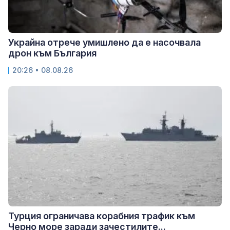
Украйна отрече умишлено да е насочвала
дрон към България
20:26 • 08.08.26
Турция ограничава корабния трафик към
Черно море заради зачестилите...