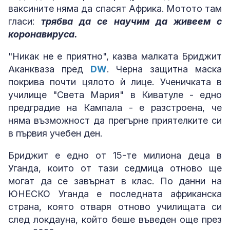
ваксините няма да спасят Африка. Мотото там
гласи:
трябва да се научим да живеем с
коронавируса.
"Никак не е приятно", казва малката Бриджит
Аканкваза пред
DW
. Черна защитна маска
покрива почти цялото ѝ лице. Ученичката в
училище "Света Мария" в Киватуле - едно
предградие на Кампала - е разстроена, че
няма възможност да прегърне приятелките си
в първия учебен ден.
Бриджит е едно от 15-те милиона деца в
Уганда, които от тази седмица отново ще
могат да се завърнат в клас. По данни на
ЮНЕСКО Уганда е последната африканска
страна, която отваря отново училищата си
след локдауна, който беше въведен още през