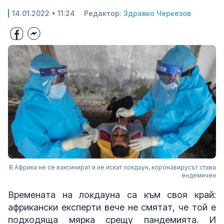
14.01.2022 • 11:24
Редактор:
Здравко Черкезов
В Африка не се ваксинират и не искат локдаун, коронавирусът става
ендемичен
Времената на локдауна са към своя край:
африкански експерти вече не смятат, че той е
подходяща мярка срещу пандемията. И