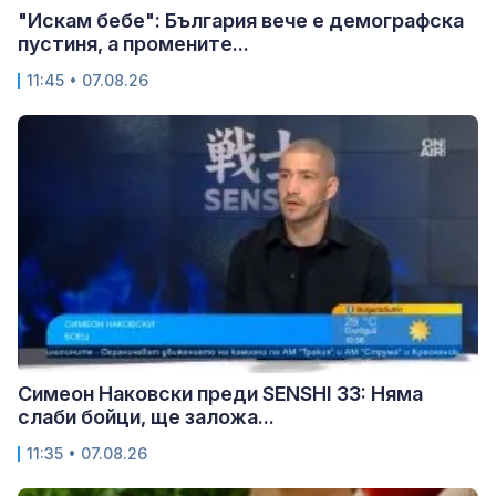
"Искам бебе": България вече е демографска
пустиня, а промените...
11:45 • 07.08.26
Симеон Наковски преди SENSHI 33: Няма
слаби бойци, ще заложа...
11:35 • 07.08.26