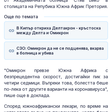
от Академичната болница "Стив Бико" в
столицата на Репубика Южна Африк Претория.
Още по темата
В Кипър откриха Делтакрон - кръстоска
между Делта и Омикрон
СЗО: Омикрон да не се подценява, вкарва
в болница и убива
"Омикрон превзе Южна Африка с
безпрецедентна скорост, достигайки пик за
четири седмици. Въпреки това, болестта беше
по-лека от другите варианти на коронавируса",
пише още в доклада.
Според южноафрикански лекари, по време на