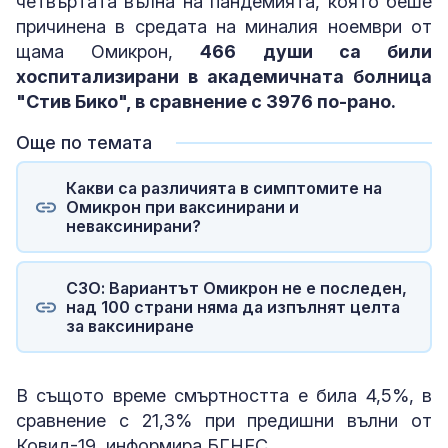
четвъртата вълна на пандемията, която беше
причинена в средата на миналия ноември от
щама Омикрон,
466 души са били
хоспитализирани в академичната болница
"Стив Бико", в сравнение с 3976 по-рано.
Още по темата
Какви са различията в симптомите на
Омикрон при ваксинирани и
неваксинирани?
СЗО: Вариантът Омикрон не е последен,
над 100 страни няма да изпълнят целта
за ваксиниране
В същото време смъртността е била 4,5%, в
сравнение с 21,3% при предишни вълни от
Ковид-19, информира БГНЕС.