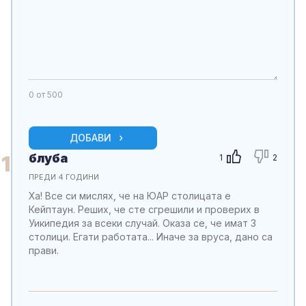
0
от 500
ДОБАВИ
блуба
1
1
2
ПРЕДИ 4 ГОДИНИ
Ха! Все си мислях, че на ЮАР столицата е
Кейптаун. Реших, че сте сгрешили и проверих в
Уикипедия за всеки случай. Оказа се, че имат 3
столици. Егати работата... Иначе за вруса, дано са
прави.