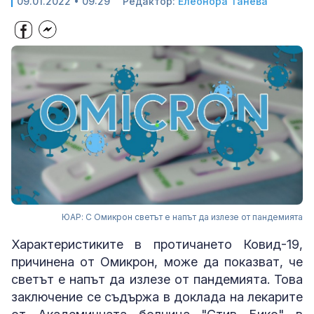
09.01.2022 • 09:29
Редактор:
Елеонора Танева
ЮАР: С Омикрон светът е напът да излезе от пандемията
Характеристиките в протичането Ковид-19,
причинена от Омикрон, може да показват, че
светът е напът да излезе от пандемията. Това
заключение се съдържа в доклада на лекарите