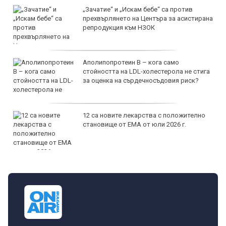
„Зачатие“ и „Искам бебе“ са против
прехвърлянето на Центъра за асистирана
репродукция към НЗОК
Аполипопротеин B – кога само
стойността на LDL-холестерола не стига
за оценка на сърдечносъдовия риск?
12 са новите лекарства с положително
становище от ЕМА от юли 2026 г.