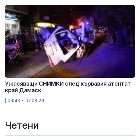
Ужасяващи СНИМКИ след кървавия атентат
край Дамаск
09:43 • 07.08.26
Четени