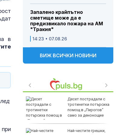
рост
Запалено крайпътно
сметище може да е
ъдат
предизвикало пожара на АМ
"Тракия"
ла в
14:23 • 07.08.26
гите
ВИЖ ВСИЧКИ НОВИНИ
кции в
Десет пострадали с
след
уските
тротинетки потърсиха
ри по
помощ в „Пирогов“
само за денонощие
 при
 в ареста
Най-честите грешки,