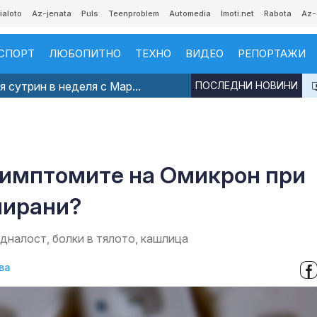
ialoto
Az-jenata
Puls
Teenproblem
Automedia
Imoti.net
Rabota
Az-
СПОРТ
ЛЮБОПИТНО
ТЕХНО
ВИДЕО
РЕПОРТАЖИ
 сутрин в неделя с Мар...
ПОСЛЕДНИ НОВИНИ
 симптомите на Омикрон при
нирани?
дналост, болки в тялото, кашлица
ва