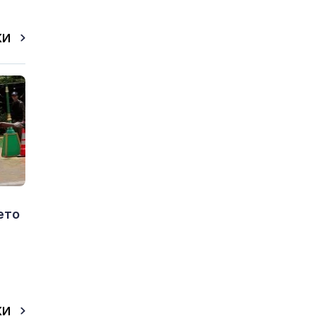
КИ
ето
КИ