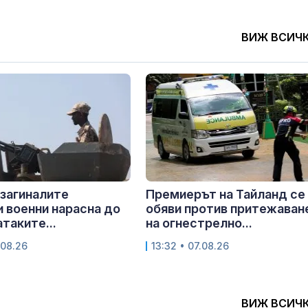
ВИЖ ВСИЧ
 загиналите
Премиерът на Тайланд се
 военни нарасна до
обяви против притежаван
таките...
на огнестрелно...
.08.26
13:32 • 07.08.26
ВИЖ ВСИЧ