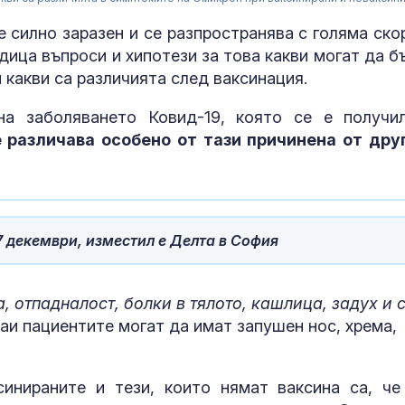
 силно заразен и се разпространява с голяма ско
дица въпроси и хипотези за това какви могат да б
 какви са различията след ваксинация.
на заболяването Ковид-19, която се е получи
е различава особено от тази причинена от дру
7 декември, изместил е Делта в София
ЕС с нови сан
 отпадналост, болки в тялото, кашлица, задух и 
отговор на р
чаи пациентите могат да имат запушен нос, хрема,
въздушни уда
Киев
инираните и тези, които нямат ваксина са, че
Съдът остави