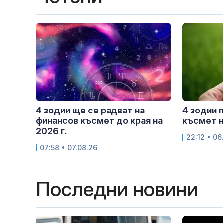
4 зодии ще се радват на
4 зодии 
финансов късмет до края на
късмет н
2026 г.
22:12 • 06
07:58 • 07.08.26
Последни новини