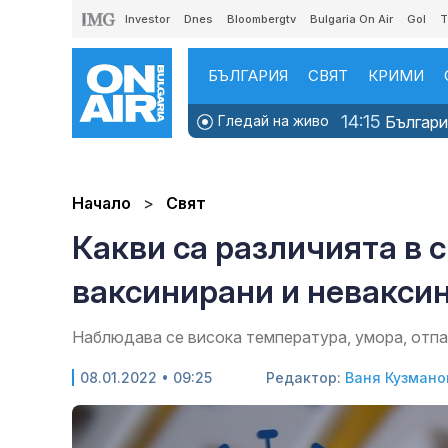
Investor
Dnes
Bloombergtv
Bulgaria On Air
Gol
T
БЪЛГАРИЯ
СВЯТ
КРИМИ
14:15
Гледай на живо
България
Начало
Свят
Какви са различията в
ваксинирани и невакси
Наблюдава се висока температура, умора, отпа
08.01.2022 • 09:25
Редактор:
Ваня Кузмано