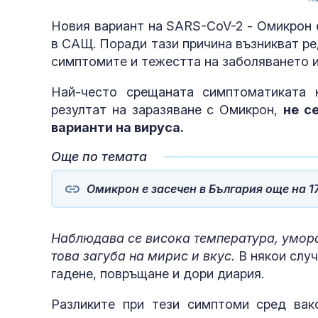
Новия вариант на SARS-CoV-2 - Омикрон е
в САЩ. Поради тази причина възникват ре
симптомите и тежестта на заболяването и
Най-често срещаната симптоматиката 
резултат на заразяване с Омикрон,
не с
варианти на вируса.
Още по темата
Омикрон е засечен в България още на 1
Наблюдава се висока температура, умора,
това загуба на мирис и вкус.
В някои слу
гадене, повръщане и дори диария.
Разликите при тези симптоми сред вакс