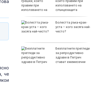
това
били
които правим при
адежкия
използването на
ив
слънцезащита
камиони
Болестта ръка-крак-
уста – кого засяга най-
 градуса
често?
ки
Безплатните прегледи
глия,
за репродуктивно
ни
здраве в Петрич
стават ежемесечни
ясно
, че
якои