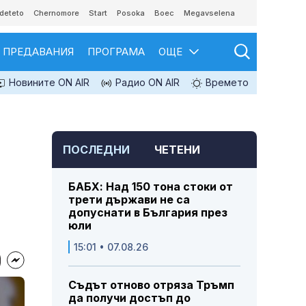
deteto
Chernomore
Start
Posoka
Boec
Megavselena
ПРЕДАВАНИЯ
ПРОГРАМА
ОЩЕ
Новините ON AIR
Радио ON AIR
Времето
ПОСЛЕДНИ
ЧЕТЕНИ
БАБХ: Над 150 тона стоки от
трети държави не са
допуснати в България през
юли
15:01 • 07.08.26
Съдът отново отряза Тръмп
да получи достъп до