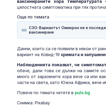
ваксинираните хора температурата
цялостната симптоматика при тях протича
Още по темата
СЗО: Вариантът Омикрон не е последен
ваксиниране
Данни, които са се появили в някои от ран
вариант на Ковид-19
хремата и запушения
Наблюденията показват, че симптомат
обаче, дали това се дължи на самите ос
много от заразените хора вече са или ва
части на света, като Южна Африка, вече 
Повече по темата четете в
puls.bg
Снимка: Pixabay