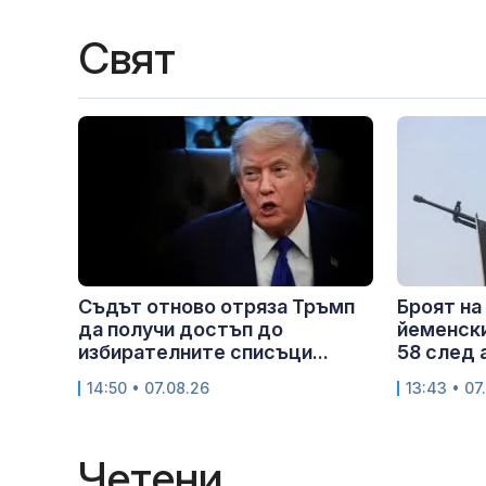
Свят
Съдът отново отряза Тръмп
Броят на
да получи достъп до
йеменски
избирателните списъци...
58 след а
14:50 • 07.08.26
13:43 • 07
Четени