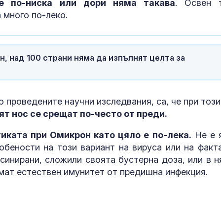
 е по-ниска или дори няма такава
. Освен 
младежите, у
Георги на Мл
 много по-леко.
хълм в Пловд
Шофьори на 
проплакаха: В
, над 100 страни няма да изпълнят целта за
кабината е 50
Антимигрантс
о проведените научни изследвания, са, че при този
протести в Ан
т нос се срещат по-често от преди.
има арестува
иката при Омикрон като цяло е по-лека.
Не е 
обености на този вариант на вируса или на факта
ксинирани, сложили своята бустерна доза, или в н
имат естествен имунитет от предишна инфекция.