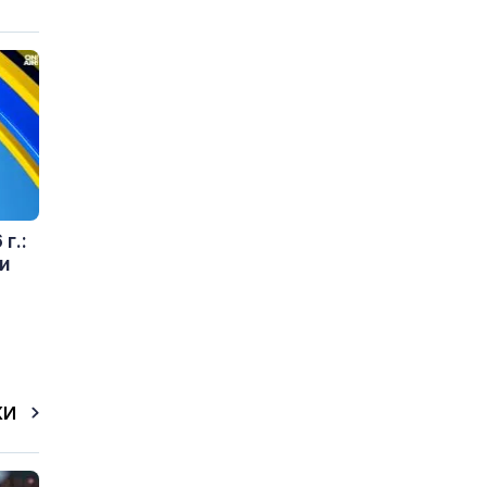
г.:
и
КИ