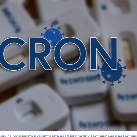
кви са различията в симптомите на Омикрон при ваксинирани и неваксин