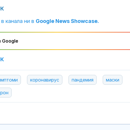
УК
 в канала ни в
Google News Showcase.
 Google
УК
имптоми
коронавирус
пандемия
маски
рон