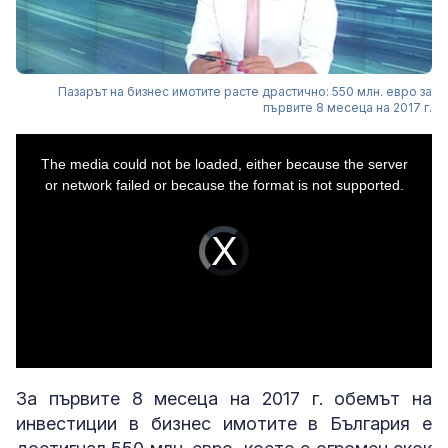
Пазарът на бизнес имотите расте драстично: 550 млн. евро за
първите 8 месеца на 2017 г.
This
is
The media could not be loaded, either because the server
a
modal
or network failed or because the format is not supported.
window.
Video
Player
is
loading.
За първите 8 месеца на 2017 г. обемът на
инвестиции в бизнес имотите в България е