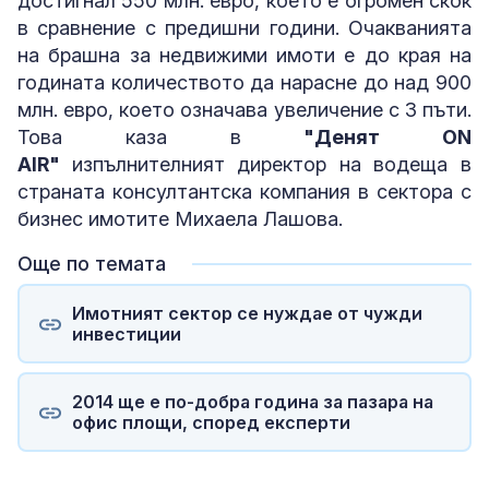
достигнал 550 млн. евро, което е огромен скок
в сравнение с предишни години. Очакванията
на брашна за недвижими имоти е до края на
годината количеството да нарасне до над 900
млн. евро, което означава увеличение с 3 пъти.
Това каза в
"Денят ON
AIR"
изпълнителният директор на водеща в
страната консултантска компания в сектора с
бизнес имотите Михаела Лашова.
Още по темата
Имотният сектор се нуждае от чужди
инвестиции
2014 ще е по-добра година за пазара на
офис площи, според експерти