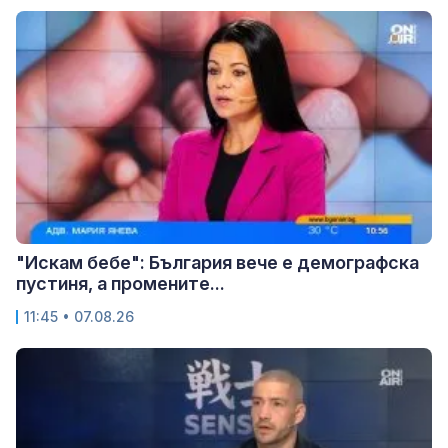
"Искам бебе": България вече е демографска
пустиня, а промените...
11:45 • 07.08.26