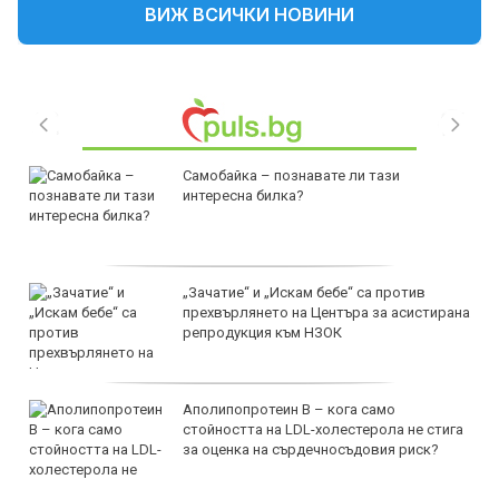
ВИЖ ВСИЧКИ НОВИНИ
Самобайка – познавате ли тази
интересна билка?
„Зачатие“ и „Искам бебе“ са против
прехвърлянето на Центъра за асистирана
репродукция към НЗОК
Аполипопротеин B – кога само
стойността на LDL-холестерола не стига
за оценка на сърдечносъдовия риск?