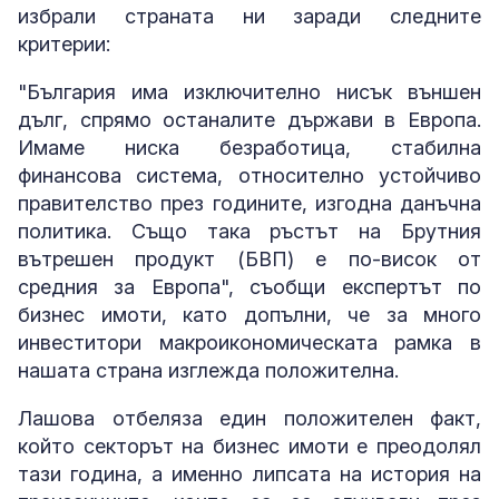
избрали страната ни заради следните
критерии:
"България има изключително нисък външен
дълг, спрямо останалите държави в Европа.
Имаме ниска безработица, стабилна
финансова система, относително устойчиво
правителство през годините, изгодна данъчна
политика. Също така ръстът на Брутния
вътрешен продукт (БВП) е по-висок от
средния за Европа", съобщи експертът по
бизнес имоти, като допълни, че за много
инвеститори макроикономическата рамка в
нашата страна изглежда положителна.
Лашова отбеляза един положителен факт,
който секторът на бизнес имоти е преодолял
тази година, а именно липсата на история на