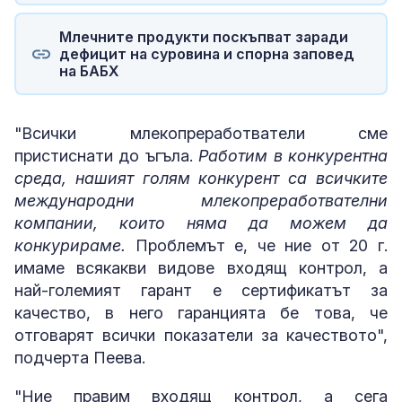
Млечните продукти поскъпват заради
дефицит на суровина и спорна заповед
на БАБХ
"Всички млекопреработватели сме
пристиснати до ъгъла.
Работим в конкурентна
среда, нашият голям конкурент са всичките
международни млекопреработвателни
компании, които няма да можем да
конкурираме.
Проблемът е, че ние от 20 г.
имаме всякакви видове входящ контрол, а
най-големият гарант е сертификатът за
качество, в него гаранцията бе това, че
отговарят всички показатели за качеството",
подчерта Пеева.
"Ние правим входящ контрол, а сега