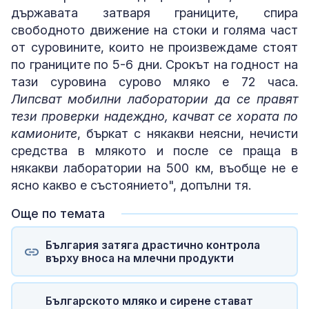
държавата затваря границите, спира
свободното движение на стоки и голяма част
от суровините, които не произвеждаме стоят
по границите по 5-6 дни. Срокът на годност на
тази суровина сурово мляко е 72 часа.
Липсват мобилни лаборатории да се правят
тези проверки надеждно, качват се хората по
камионите
, бъркат с някакви неясни, нечисти
средства в млякото и после се праща в
някакви лаборатории на 500 км, въобще не е
ясно какво е състоянието", допълни тя.
Още по темата
България затяга драстично контрола
върху вноса на млечни продукти
Българското мляко и сирене стават