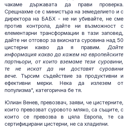
чакаме държавата да прави проверка.
Срещнахме се с министъра на земеделието и с
директора на БАБХ - не ни убивайте, не сме
против контрола, дайте ни възможност с
елементарни трансформации в тази заповед,
дайте ни отговор за вкисната суровина над 50
цистерни какво да я правим.
Дайте
информация какво да кажем на европейските
партньори, от които вземаме тези суровини,
те не искат да ни доставят суровини
вече.
Търсим съдействие за продуктивни и
ефективни мерки. Нека да излезем от
популизма", категорична бе тя.
Юлиан Венев, превозвач, заяви, че цистерните,
които превозват суровото мляко, са същите, с
които се превозва в цяла Европа, те са
сертифицирани цистерни, не са хладилни.