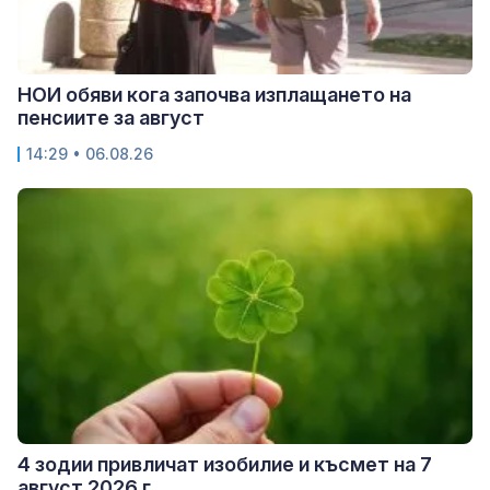
НОИ обяви кога започва изплащането на
пенсиите за август
14:29 • 06.08.26
4 зодии привличат изобилие и късмет на 7
август 2026 г.