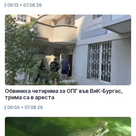
09:13 • 07.08.26
Обвиниха четирима за ОПГ във ВиК-Бургас,
трима са в ареста
09:04 • 07.08.26