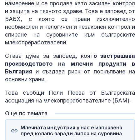
намерение и се продава като засилен контрол
и защита на тяхното здраве. Това е заповед от
БАБХ, с която се прави изключително
необмислен и нелогичен и незаконен контрол и
спиране на суровините към българските
млекопреработватели.
Става дума за заповед, коят
о застрашава
производството на млечни продукти в
България
и създава риск от поскъпване на
основни храни.
Това съобщи Поли Пеева от Българската
асоциация на млекопреработвателите (БАМ).
Още по темата
Млечната индустрия у нас е изправена
пред колапс заради липса на суровина