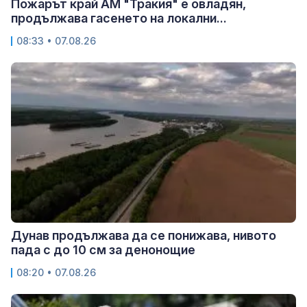
Пожарът край АМ "Тракия" е овладян,
продължава гасенето на локални...
08:33 • 07.08.26
Дунав продължава да се понижава, нивото
пада с до 10 см за денонощие
08:20 • 07.08.26