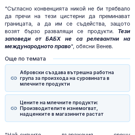
"Съгласно конвенцията никой не би трябвало
да пречи на тези цистерни да преминават
границата, а да им се съдейства, защото
возят бързо развалящи се продукти.
Тези
заповеди от БАБХ не са релевантни на
международното право
", обясни Венев.
Още по темата
Абровски създава вътрешна работна
група за произхода на суровината в
млечните продукти
Цените на млечните продукти:
Производителите изнемогват,
надценките в магазините растат
"Най-силните възражения срещу