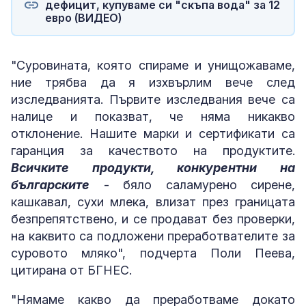
дефицит, купуваме си "скъпа вода" за 12
евро (ВИДЕО)
"Суровината, която спираме и унищожаваме,
ние трябва да я изхвърлим вече след
изследванията. Първите изследвания вече са
налице и показват, че няма никакво
отклонение. Нашите марки и сертификати са
гаранция за качеството на продуктите.
Всичките продукти, конкурентни на
българските
- бяло саламурено сирене,
кашкавал, сухи млека, влизат през границата
безпрепятствено, и се продават без проверки,
на каквито са подложени преработвателите за
суровото мляко", подчерта Поли Пеева,
цитирана от БГНЕС.
"Нямаме какво да преработваме докато