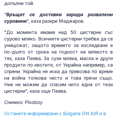
допълни той.
"
Връщат се доставки заради развалени
суровини
", каза разкри Маджаров.
"До момента имаме над 50 цистерни със
сурово мляко. Всичките цистерни трябва да се
унищожат, защото времето за изследване е
по-дълго от срока на годност на млякото в
тях, каза Пеева. За сухи млека, масла и други
продукти по квотите, от Украйна например, са
спрени. Украйна не иска да превозва по време
на война толкова често и това пречи също.
Ние не можем да спасим нито една от тези
цистерни", каза още Пеева.
Снимка: Pixabay
Останете информирани с Bulgaria ON AIR и в