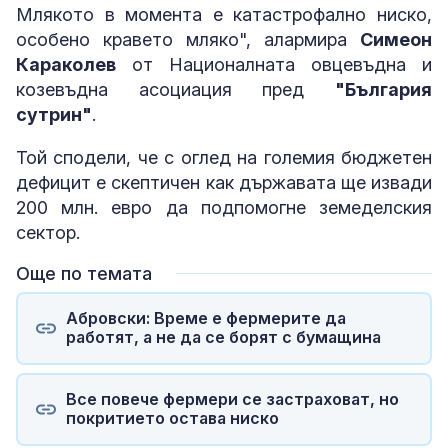
Млякото в момента е катастрофално ниско,
особено кравето мляко", алармира
Симеон
Караколев
от Националната овцевъдна и
козевъдна асоциация пред
"България
сутрин"
.
Той сподели, че с оглед на големия бюджетен
дефицит е скептичен как държавата ще извади
200 млн. евро да подпомогне земеделския
сектор.
Още по темата
Абровски: Време е фермерите да
работят, а не да се борят с бумащина
Все повече фермери се застраховат, но
покритието остава ниско