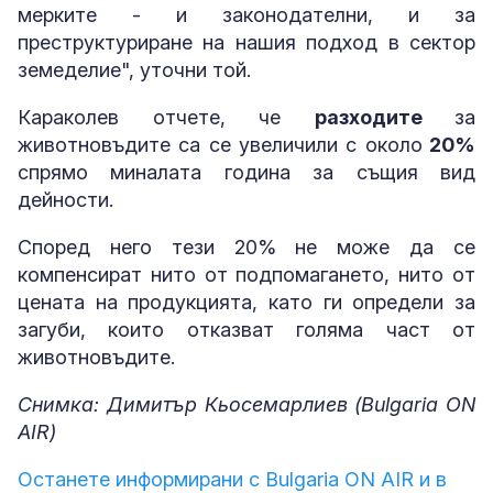
мерките - и законодателни, и за
преструктуриране на нашия подход в сектор
земеделие", уточни той.
Караколев отчете, че
разходите
за
животновъдите са се увеличили с около
20%
спрямо миналата година за същия вид
дейности.
Според него тези 20% не може да се
компенсират нито от подпомагането, нито от
цената на продукцията, като ги определи за
загуби, които отказват голяма част от
животновъдите.
Снимка: Димитър Кьосемарлиев (Bulgaria ON
AIR)
Останете информирани с Bulgaria ON AIR и в