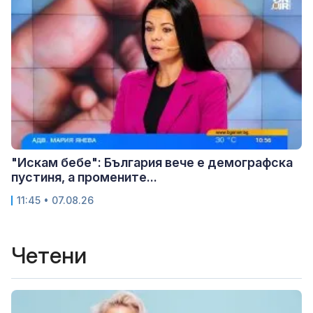
"Искам бебе": България вече е демографска
пустиня, а промените...
11:45 • 07.08.26
Четени