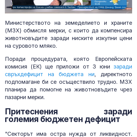
Loaded
:
Unmute
7.48%
Министерството на земеделието и храните
(МЗХ) обмисля мерки, с които да компенсира
животновъдите заради ниските изкупни цени
на суровото мляко.
Поради процедурата, която Европейската
комисия (ЕК) ще приложи от 3 юни
заради
свръхдефицит на бюджета ни
, директното
подпомагане би се осъществило трудно. МЗХ
планира да помогне на животновъдите чрез
пазарни мерки.
Притеснения заради
големия бюджетен дефицит
"Секторът има остра нужда от ликвидност.