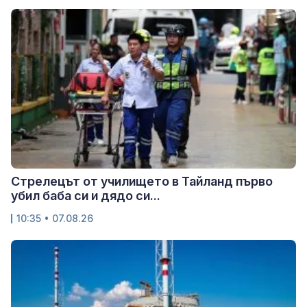
Стрелецът от училището в Тайланд първо
убил баба си и дядо си...
10:35 • 07.08.26