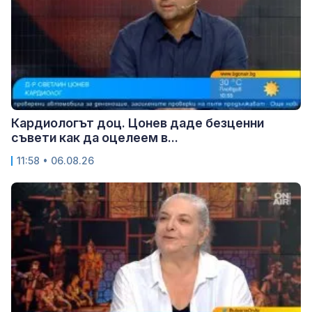
Кардиологът доц. Цонев даде безценни
съвети как да оцелеем в...
11:58 • 06.08.26