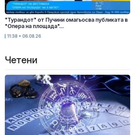
"Турандот" от Пучини омагьосва публиката в
"Опера на площада"...
11:38 • 06.08.26
Четени