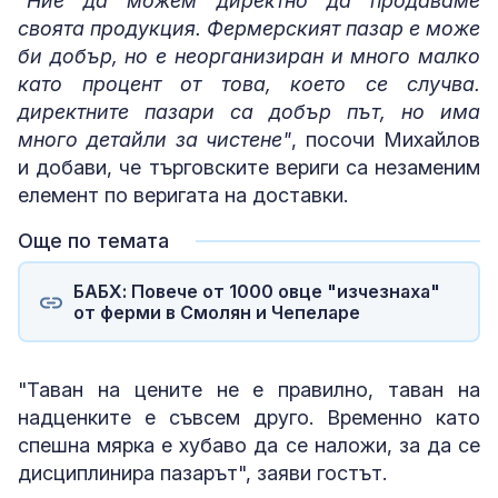
"Ние да можем директно да продаваме
своята продукция. Фермерският пазар е може
би добър, но е неорганизиран и много малко
като процент от това, което се случва.
директните пазари са добър път, но има
много детайли за чистене"
, посочи Михайлов
и добави, че търговските вериги са незаменим
елемент по веригата на доставки.
Още по темата
БАБХ: Повече от 1000 овце "изчезнаха"
от ферми в Смолян и Чепеларе
"Таван на цените не е правилно, таван на
надценките е съвсем друго. Временно като
спешна мярка е хубаво да се наложи, за да се
дисциплинира пазарът", заяви гостът.