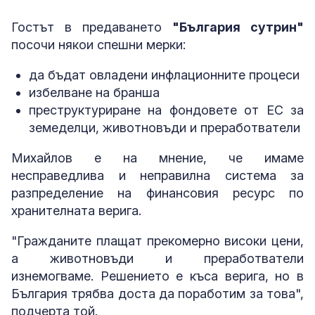
Гостът в предаването
"България сутрин"
посочи някои спешни мерки:
да бъдат овладени инфлационните процеси
избелване на бранша
преструктуриране на фондовете от ЕС за
земеделци, животновъди и преработватели
Михайлов е на мнение, че имаме
несправедлива и неправилна система за
разпределение на финансовия ресурс по
хранителната верига.
"Гражданите плащат прекомерно високи цени,
а животновъди и преработватели
изнемогваме. Решението е къса верига, но в
България трябва доста да поработим за това",
подчерта той.