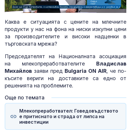
Loaded
:
Unmute
5.98%
Каква е ситуацията с цените на млечните
продукти у нас на фона на ниски изкупни цени
за производителите и високи надценки в
търговската мрежа?
Председателят на Националната асоциация
на млекопреработвателите
Владислав
Михайлов
заяви пред
Bulgaria ON AIR
, че по-
късите вериги на доставките са едно от
решенията на проблемите.
Още по темата
Млекопреработвател: Говедовъдството
е притиснато и страда от липса на
инвестиции