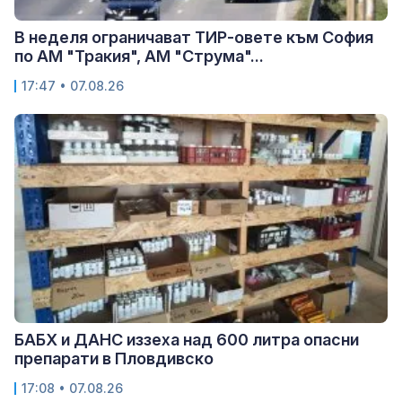
В неделя ограничават ТИР-овете към София
по АМ "Тракия", АМ "Струма"...
17:47 • 07.08.26
БАБХ и ДАНС иззеха над 600 литра опасни
препарати в Пловдивско
17:08 • 07.08.26