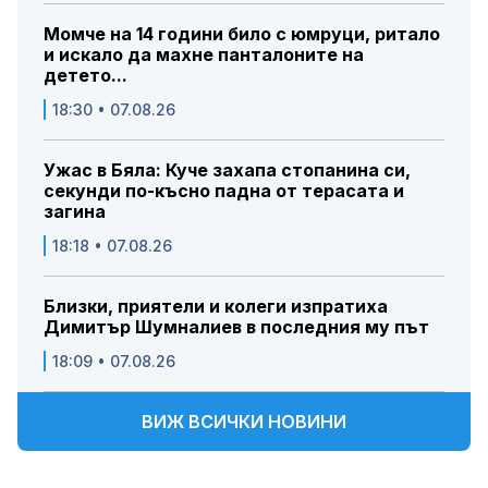
Момче на 14 години било с юмруци, ритало
и искало да махне панталоните на
детето...
18:30 • 07.08.26
Ужас в Бяла: Куче захапа стопанина си,
секунди по-късно падна от терасата и
загина
18:18 • 07.08.26
Близки, приятели и колеги изпратиха
Димитър Шумналиев в последния му път
18:09 • 07.08.26
ВИЖ ВСИЧКИ НОВИНИ