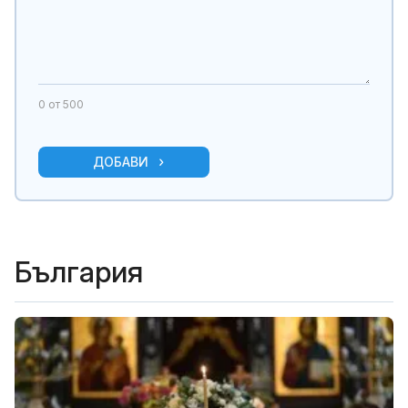
0
от 500
ДОБАВИ
България