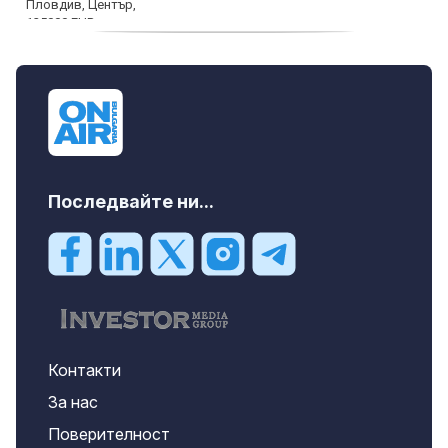
продава, Тристаен апартамент, 91 m2
Пловдив, Център, 179000 EUR
Последвайте ни...
Контакти
За нас
Поверителност