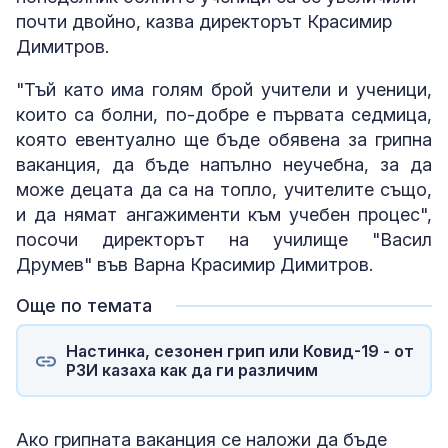
почти двойно, казва директорът Красимир
Димитров.
"Тъй като има голям брой учители и ученици,
които са болни, по-добре е първата седмица,
която евентуално ще бъде обявена за грипна
ваканция, да бъде напълно неучебна, за да
може децата да са на топло, учителите също,
и да нямат ангажименти към учебен процес",
посочи директорът на училище "Васил
Друмев" във Варна Красимир Димитров.
Още по темата
Настинка, сезонен грип или Ковид-19 - от
РЗИ казаха как да ги различим
Ако грипната ваканция се наложи да бъде