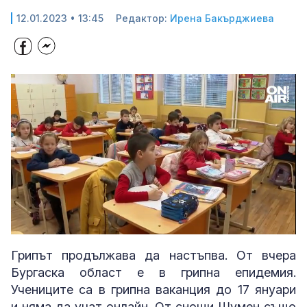
12.01.2023 • 13:45
Редактор:
Ирена Бакърджиева
Loaded
:
Unmute
45.63%
Грипът продължава да настъпва. От вчера
Бургаска област е в грипна епидемия.
Учениците са в грипна ваканция до 17 януари
и няма да учат онлайн. От снощи Шумен също