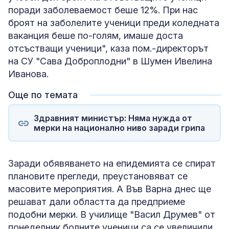
поради заболеваемост беше 12%. При нас
броят на заболелите ученици преди коледната
ваканция беше по-голям, имаше доста
отсъстващи ученици", каза пом.-директорът
на СУ "Сава Доброплодни" в Шумен Ивелина
Иванова.
Още по темата
Здравният министър: Няма нужда от
мерки на национално ниво заради грипа
Заради обявяването на епидемията се спират
плановите прегледи, преустановяват се
масовите мероприятия. А Във Варна днес ще
решават дали областта да предприеме
подобни мерки. В училище "Васил Друмев" от
понеделник болните ученици са се увеличили