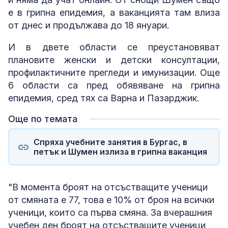
е в грипна епидемия, а ваканцията там влиза
от днес и продължава до 18 януари.
И в двете области се преустановяват
плановите женски и детски консултации,
профилактичните прегледи и имунизации. Още
6 области са пред обявяване на грипна
епидемия, сред тях са Варна и Пазарджик.
Още по темата
Спряха учебните занятия в Бургас, в
петък и Шумен излиза в грипна ваканция
"В момента броят на отсъстващите ученици
от смяната е 77, това е 10% от броя на всички
ученици, които са първа смяна. За вчерашния
учебен ден броят на отсъстващите ученици