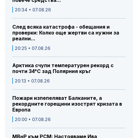
повече средства...
20:34 • 07.08.26
След всяка катастрофа - обещания и
проверки: Колко още жертви са нужни за
реални...
20:25 • 07.08.26
Арктика счупи температурен рекорд с
почти 34°C зад Полярния кръг
20:13 • 07.08.26
Пожари изпепеляват Балканите, а
рекордните горещини изострят кризата в
Европа
20:00 • 07.08.26
МВнР към РСМ: Настояваме Ива