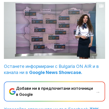
Loaded
:
Unmute
30.51%
Останете информирани с Bulgaria ON AIR и в
канала ни в
Google News Showcase.
Добави ни в предпочитани източници
→
в Google