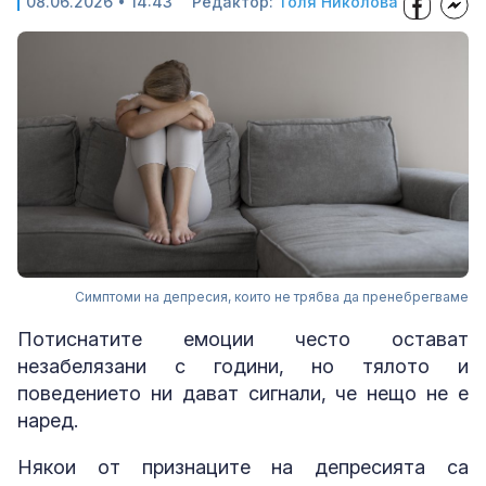
08.06.2026 • 14:43
Редактор:
Толя Николова
Симптоми на депресия, които не трябва да пренебрегваме
Потиснатите емоции често остават
незабелязани с години, но тялото и
поведението ни дават сигнали, че нещо не е
наред.
Някои от признаците на депресията са