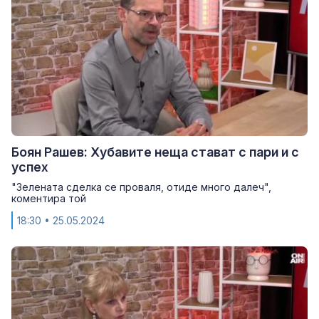
Боян Рашев: Хубавите неща стават с пари и с
успех
"Зелената сделка се проваля, отиде много далеч",
коментира той
18:30
• 25.05.2024