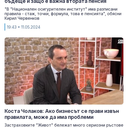
бъдеще и защо е важна втората пенсия
"В "Национален осигурителен институт" има разписани
правила - стаж, точки, формула, това е пенсията", обясни
Кирил Червенков
19:43
• 11.05.2024
Коста Чолаков: Ако бизнесът се прави извън
правилата, може да има проблеми
Застраховките "Живот" бележат много сериозни ръстове