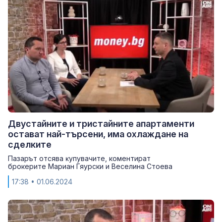
Двустайните и тристайните апартаменти
остават най-търсени, има охлаждане на
сделките
Πaзapът oтcявa ĸyпyвaчитe, коментират
брокерите Мариан Гяурски и Веселина Стоева
17:38
• 01.06.2024