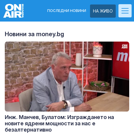
ПОСЛЕДНИ НОВИНИ
НА ЖИВО
Новини за money.bg
Инж. Манчев, Булатом: Изгpaждaнeтo нa
нoвитe ядpeни мoщнocти зa нac e
бeзaлтepнaтивнo