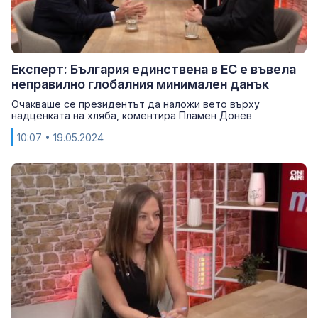
Експерт: България единствена в ЕС е въвела
неправилно глобалния минимален данък
Очакваше се президентът да наложи вето върху
надценката на хляба, коментира Пламен Донев
10:07
• 19.05.2024