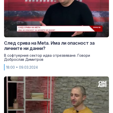
След срива на Меtа. Има ли опасност за
личните ни данни?
В софтуерния сектор идва отрезвяване. Говори
Доброслав Димитров
18:00
• 09.03.2024