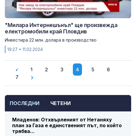
"Милара Интернешънъл" ще произвежда
електромобили край Пловдив
Инвестира 22 млн. долара в производство
19:27
• 11.02.2024
1
2
3
4
5
6
7
ПОСЛЕДНИ
ЧЕТЕНИ
Младенов: Отхвърленият от Нетаняху
план за Газа е единственият път, по който
трябва...