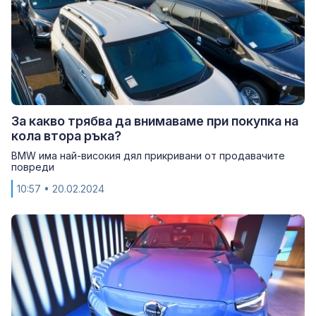
За какво трябва да внимаваме при покупка на
кола втора ръка?
BMW има най-високия дял прикривани от продавачите
повреди
10:57
• 20.02.2024