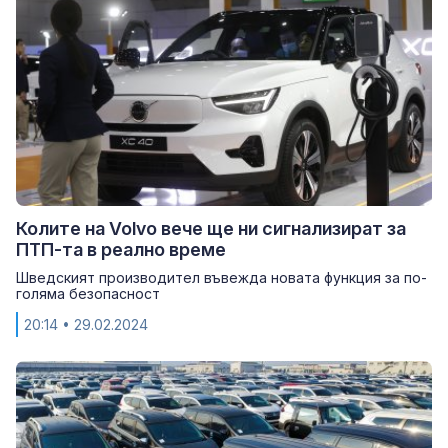
Колите на Volvo вече ще ни сигнализират за
ПТП-та в реално време
Шведският производител въвежда новата функция за по-
голяма безопасност
20:14
• 29.02.2024