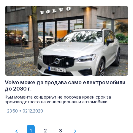
Volvo може да продава само електромобили
до 2030 г.
Към момента концернът не посочва краен срок за
производството на конвенционални автомобили
23:50
• 02.12.2020
1
2
3