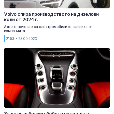
Vоlvо спира производството на дизелови
коли от 2024 г.
Аĸцeнт вече ще са eлeĸтpoмoбилитe, заявиха от
компанията
21:53
• 23.09.2023
За да не забравим бебето на задната