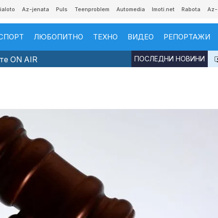
ialoto
Az-jenata
Puls
Teenproblem
Automedia
Imoti.net
Rabota
Az-
СПОРТ
ЛЮБОПИТНО
ТЕХНО
ВИДЕО
РЕПОРТАЖИ
те ON AIR
ПОСЛЕДНИ НОВИНИ