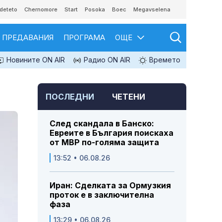
deteto
Chernomore
Start
Posoka
Boec
Megavselena
ПРЕДАВАНИЯ
ПРОГРАМА
ОЩЕ
Новините ON AIR
Радио ON AIR
Времето
ПОСЛЕДНИ
ЧЕТЕНИ
След скандала в Банско:
Евреите в България поискаха
от МВР по-голяма защита
13:52 • 06.08.26
Иран: Сделката за Ормузкия
проток е в заключителна
фаза
13:29 • 06.08.26