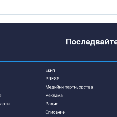
Последвайте 
Екип
PRESS
Медийни партньорства
е
Реклама
дарти
Радио
Списание