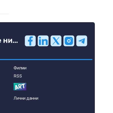
ни...
Филми
RSS
Лични данни