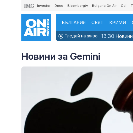
Investor
Dnes
Bloombergtv
Bulgaria On Air
Gol
T
БЪЛГАРИЯ
СВЯТ
КРИМИ
13:30
Гледай на живо
Новини
Новини за Gemini