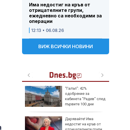
Има недостиг на кръв от
отрицателните групи,
ежедневно са необходими за
операции
12:13 • 06.08.26
ВИЖ ВСИЧКИ НОВИНИ
“Галъп”: 42%
одобрение за
кабинета "Радев" след
първите 100 дни
управление
висок х
Дарявайте! Има
недостиг на кръв от
а
отрицателните групи