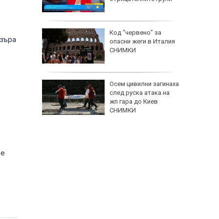
заболяв
Код “червено” за
узъра
опасни жеги в Италия
СНИМКИ
Осем цивилни загинаха
след руска атака на
жп гара до Киев
СНИМКИ
 е