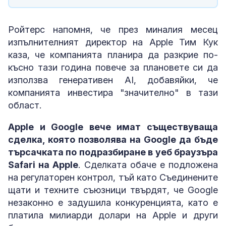
Ройтерс напомня, че през миналия месец
изпълнителният директор на Apple Тим Кук
каза, че компанията планира да разкрие по-
късно тази година повече за плановете си да
използва генеративен AI, добавяйки, че
компанията инвестира "значително" в тази
област.
Apple и Google вече имат съществуваща
сделка, която позволява на Google да бъде
търсачката по подразбиране в уеб браузъра
Safari на Apple
. Сделката обаче е подложена
на регулаторен контрол, тъй като Съединените
щати и техните съюзници твърдят, че Google
незаконно е задушила конкуренцията, като е
платила милиарди долари на Apple и други