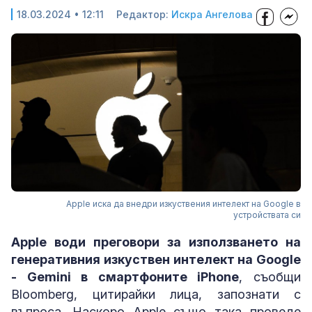
18.03.2024 • 12:11
Редактор:
Искра Ангелова
Apple иска да внедри изкуствения интелект на Google в
устройствата си
Apple води преговори за използването на
генеративния изкуствен интелект на Google
- Gemini в смартфоните iPhone
, съобщи
Bloomberg, цитирайки лица, запознати с
въпроса. Наскоро Apple също така проведе