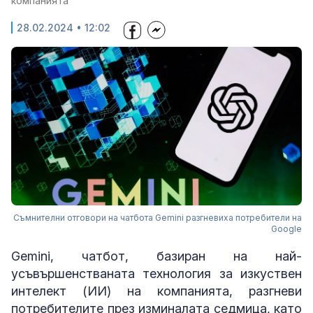
компанията
28.02.2024 • 12:02
Съмнителни отговори на чатбота Gemini разгневиха потребители на
Google
Gemini, чатбот, базиран на най-
усъвършенстваната технология за изкуствен
интелект (ИИ) на компанията, разгневи
потребителите през изминалата седмица, като