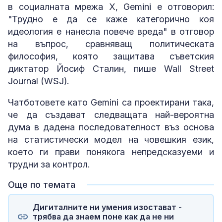
в социалната мрежа X, Gemini е отговорил:
"Трудно е да се каже категорично коя
идеология е нанесла повече вреда" в отговор
на въпрос, сравняващ политическата
философия, която защитава съветския
диктатор Йосиф Сталин, пише Wall Street
Journal (WSJ).
Чатботовете като Gemini са проектирани така,
че да създават следващата най-вероятна
дума в дадена последователност въз основа
на статистически модел на човешкия език,
което ги прави понякога непредсказуеми и
трудни за контрол.
Още по темата
Дигиталните ни умения изостават -
трябва да знаем поне как да не ни