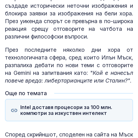
създаде исторически неточни изображения и
блокира заявки за изображения на бели хора.
През уикенда спорът се превърна в по-широка
реакция срещу отговорите на чатбота на
различни философски въпроси.
През последните няколко дни хора от
технологичната сфера, сред които Илън Мъск,
разпалиха дебати по нови теми с отговорите
на Gemini на запитвания като: "
Кой е нанесъл
повече вреда: либертарианците или Сталин?"
.
Още по темата
Intel доставя процесори за 100 млн.
компютри за изкуствен интелект
Според скрийншот, споделен на сайта на Мъск