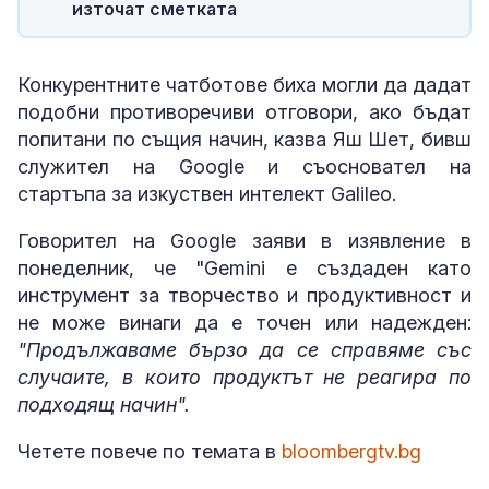
източат сметката
Конкурентните чатботове биха могли да дадат
подобни противоречиви отговори, ако бъдат
попитани по същия начин, казва Яш Шет, бивш
служител на Google и съосновател на
стартъпа за изкуствен интелект Galileo.
Говорител на Google заяви в изявление в
понеделник, че "Gemini е създаден като
инструмент за творчество и продуктивност и
не може винаги да е точен или надежден:
"Продължаваме бързо да се справяме със
случаите, в които продуктът не реагира по
подходящ начин".
Четете повече по темата в
bloombergtv.bg