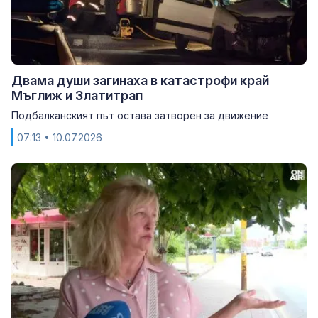
Двама души загинаха в катастрофи край
Мъглиж и Златитрап
Подбалканският път остава затворен за движение
07:13
• 10.07.2026