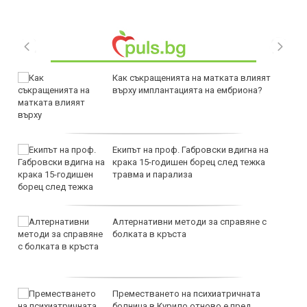
Как съкращенията на матката влияят
върху имплантацията на ембриона?
Екипът на проф. Габровски вдигна на
крака 15-годишен борец след тежка
травма и парализа
Алтернативни методи за справяне с
болката в кръста
Преместването на психиатричната
болница в Курило отново е пред