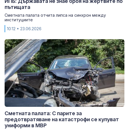
ИПБ: Държавата не знае броя на жертвите по
пътищата
Сметната палата отчита липса на синхрон между
институциите
10:12
• 23.06.2026
Сметната палата: С парите за
предотвратяване на катастрофи се купуват
униформи в МВР