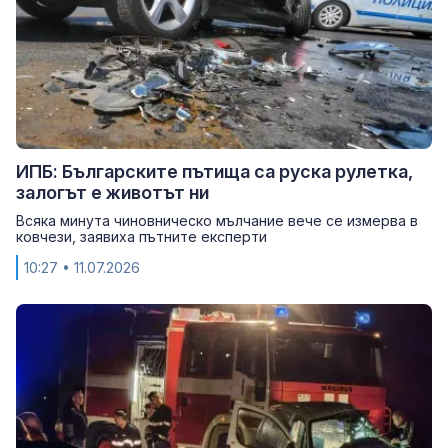
ИПБ: Българските пътища са руска рулетка,
залогът е животът ни
Всяка минута чиновническо мълчание вече се измерва в
ковчези, заявиха пътните експерти
10:27
• 11.07.2026