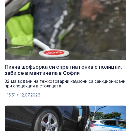
Пияна шофьорка си спретна гонка с полицаи,
заби се в мантинела в София
32-ма водачи на тежкотоварни камиони са санкционирани
при спецакция в столицата
15:51
• 12.07.2026