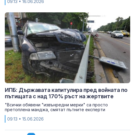
09:13
• 16.06.2026
ИПБ: Държавата капитулира пред войната по
пътищата с над 170% ръст на жертвите
"Всички обявени "извънредни мерки" са просто
претоплена манджа, смятат пътните експерти
09:13
• 15.06.2026