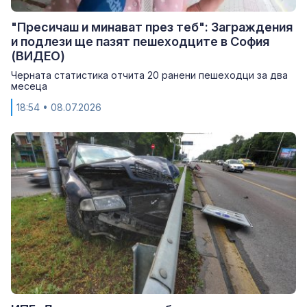
"Пресичаш и минават през теб": Заграждения
и подлези ще пазят пешеходците в София
(ВИДЕО)
Черната статистика отчита 20 ранени пешеходци за два
месеца
18:54
• 08.07.2026