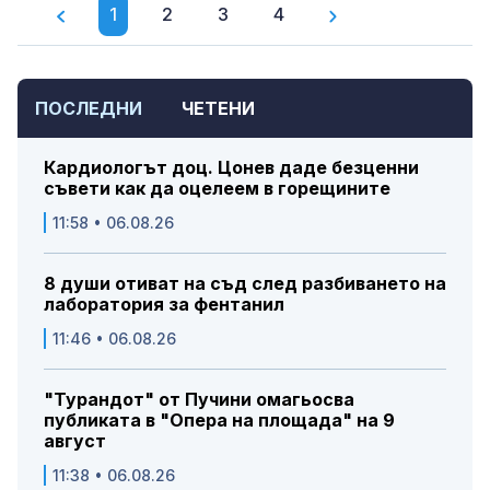
1
2
3
4
ПОСЛЕДНИ
ЧЕТЕНИ
Кардиологът доц. Цонев даде безценни
съвети как да оцелеем в горещините
11:58 • 06.08.26
8 души отиват на съд след разбиването на
лаборатория за фентанил
11:46 • 06.08.26
"Турандот" от Пучини омагьосва
публиката в "Опера на площада" на 9
август
11:38 • 06.08.26